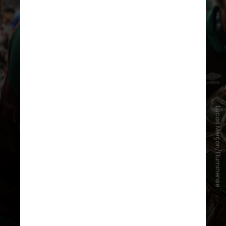
Desde então, são 19 jogos, sendo 12
vitórias e sete empates,
além de um
título com o Tricolor Carioca
Lucas Merçon/Fluminense
justamente em 2023. Pelo
Corinthians, são seis partidas, três
empates e três triunfos