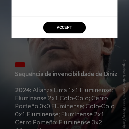
Riquelve Nata/Sports Press Photo/Getty Images
Sequência de invencibilidade de Diniz
2024:
Alianza Lima 1x1 Fluminense;
Fluminense 2x1 Colo-Colo; Cerro
Porteño 0x0 Fluminense; Colo-Colo
0x1 Fluminense; Fluminense 2x1
Cerro Porteño; Fluminense 3x2