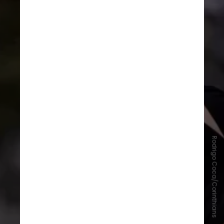
Rodrigo Coca/Corinthians
Sequência de invencibilidade de Diniz
2023: Fluminense 1x1 Sporting
Cristal; Argentinos Juniors 1x1