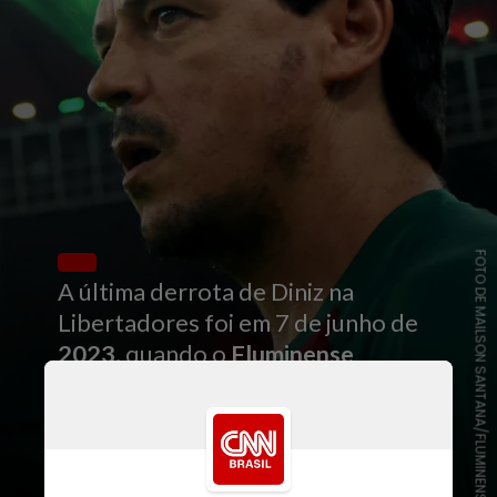
FOTO DE MAILSON SANTANA/FLUMINENSE FC
A última derrota de Diniz na
Libertadores foi em 7 de junho de
2023
, quando o
Fluminense
comandado por ele
perdeu por 2 a 0
para o River Plate
, na fase de grupos