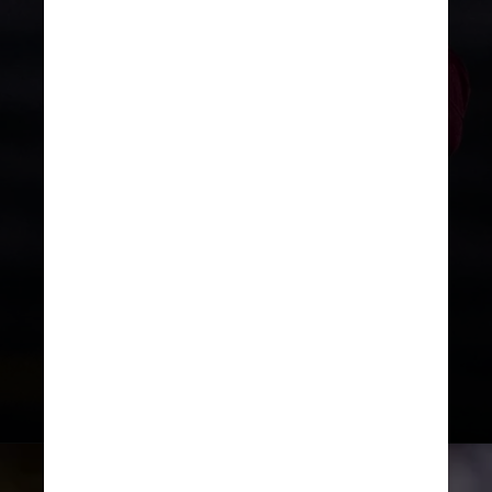
O
Corinthians
fecha a fase de
grupos na próxima quarta-feira
(27), às 21h30, na Neo Química
Arena. O Timão está
classificado
e
garantido
em primeiro
no
Grupo E