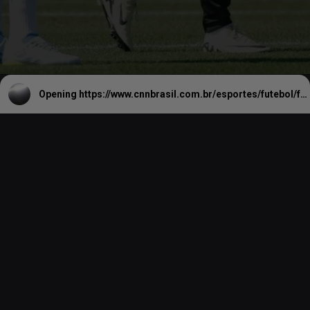
Opening
https://www.cnnbrasil.com.br/esportes/futebol/futebol-internacional/davide-ancelotti-filho-de-ancelotti-e-nomeado-treinador-do-lille/