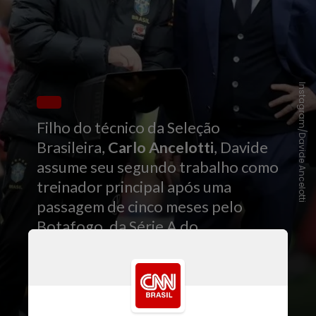
Instagram/Davide Ancelotti
Filho do técnico da Seleção
Brasileira,
Carlo Ancelotti
, Davide
assume seu segundo trabalho como
treinador principal após uma
passagem de cinco meses pelo
Botafogo, da Série A do
Campeonato Brasileiro, no ano
passado