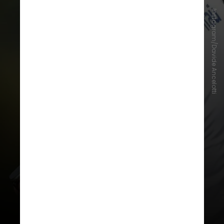
Instagram/Davide Ancelotti
“Hoje, o LOSC anuncia a nomeação
de Davide Ancelotti como
treinador da equipe principal”,
informou o clube em comunicado
oficial