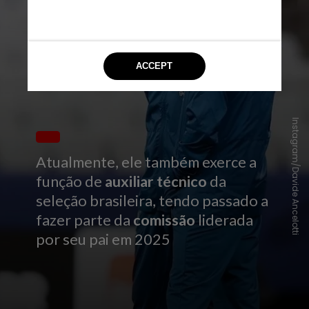
Instagram/Davide Ancelotti
Atualmente, ele também exerce a
função de
auxiliar técnico
da
seleção brasileira, tendo passado a
fazer parte da
comissão
liderada
por seu pai em 2025