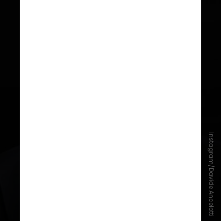
Instagram/Davide Ancelotti
Davide iniciou a carreira como
treinador em 2016 e integrou as
comissões técnicas comandadas
por Carlo Ancelotti em clubes
como Napoli, Bayern de Munique,