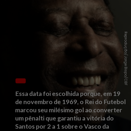
R
e
p
r
o
d
u
ç
ã
o
/
J
o
r
g
e
B
i
s
p
o
/
C
B
F
Essa data foi escolhida porque, em 19
de novembro de 1969, o Rei do Futebol
marcou seu milésimo gol ao converter
um pênalti que garantiu a vitória do
Santos por 2 a 1 sobre o Vasco da