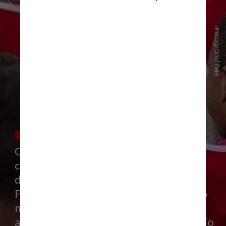
Instagram/ Pelé
O projeto que estabeleceu a
comemoração é de autoria dos
deputados Luciano Ducci (PSB-PR) e
Felipe Carreras (PSB-PE) e foi aprovado
na Câmara em dezembro de 2023. A
aprovação no Senado aconteceu em maio