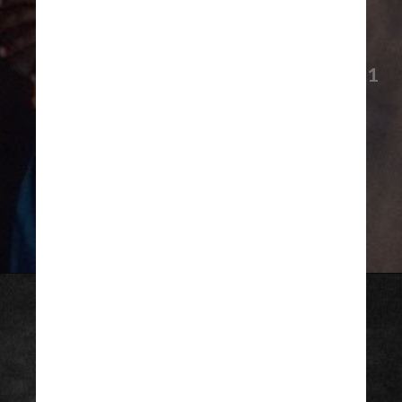
em Três Corações (MG), Edson
Arantes do Nascimento, conhecido
como Pelé, marcou
1.282
gols —
1.091
pelo Santos e
113
pela Seleção
Brasileira — em
1.364
jogos na
carreira