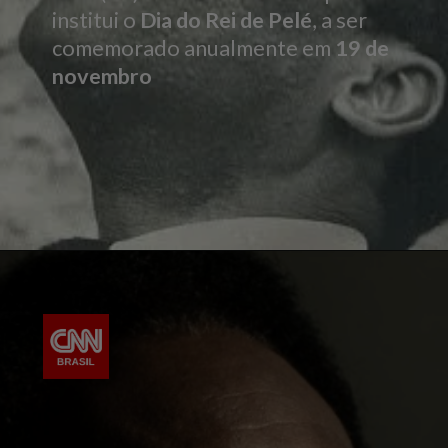
institui o
Dia do Rei de Pelé
, a ser
comemorado anualmente em
19 de
novembro