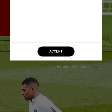
coletivamente com a Liga dos 
Campeões ou 
individualmente também, 
ficarei feliz com este 
contrato”, afirmou o jogador
Instagram/@k.mbappe