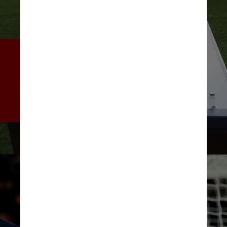
Apesar de recorrer a reservas 
de dinheiro aparentemente 
ilimitadas, o clube ainda não 
conseguiu ganhar um título da 
Liga dos Campeões
Instagram/@k.mbappe