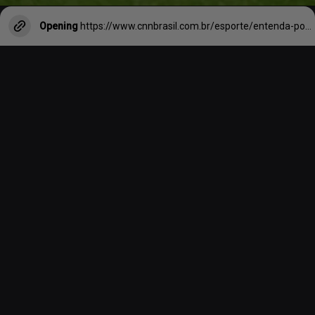
Opening
https://www.cnnbrasil.com.br/esporte/entenda-por-que-kylian-mbappe-escolheu-ficar-no-psg/