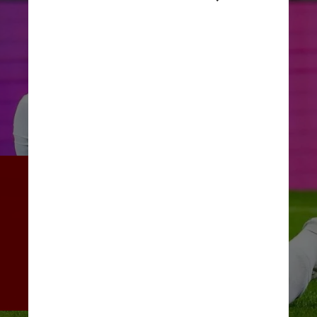
O negócio estava perto de ser 
fechado. Então, quando o 
francês estendeu seu 
contrato com o PSG em vez 
de assinar com os Los 
Merengues, foi um choque no 
mundo futebolístico