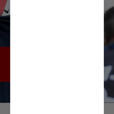
Mbappé explicou sua decisão 
fazendo várias referências ao 
“projeto” que está sendo 
construído no PSG
Instagram/@k.mbappe