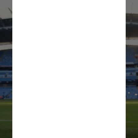
Action Images via Reuters/Jason 
Cairnduff