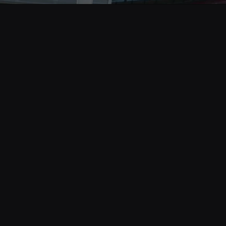
Opening
https://www.cnnbrasil.com.br/esporte/fim-do-reinado-do-maracana-estadio-na-argentina-passa-a-ser-o-maior-da-america-do-sul/