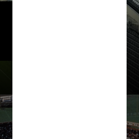
Entre as principais mudanças 
que constituem a renovação do 
Mâs Monumental está a retirada 
da antiga pista de atletismo e a 
aproximação dos torcedores do 
campo de jogo
River Plate / Divulgação