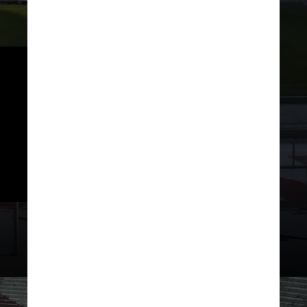
Com isso, a arena desbancou os 
estádios Monumental de Lima, 
no Peru (80.093 torcedores) e o 
estádio do Maracanã (78.838 
torcedores), no Rio de Janeiro, e 
se tornou o maior do continente 
sul-americano
River Plate / Divulgação