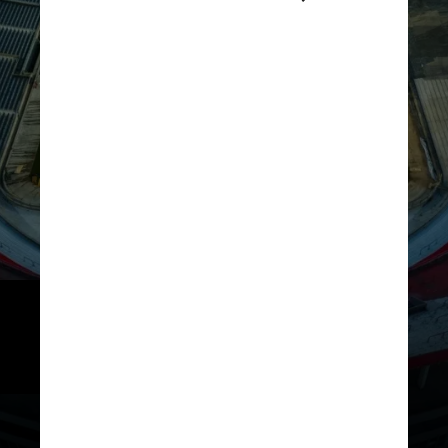
A capacidade do estádio passou 
de cerca de 72 mil para 84.567 
pessoas
River Plate / Divulgação