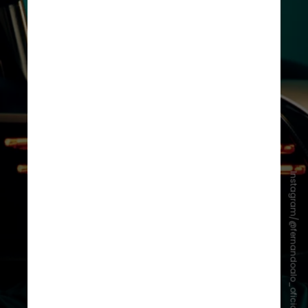
Instagram/@fernandoalo_oficial
“Sinto muito orgulho de fazer parte
desta organização. Não sei se será
a última (temporada), mas meu
plano é aproveitar cada segundo. E,
se eu fizer mais uma, também ficarei