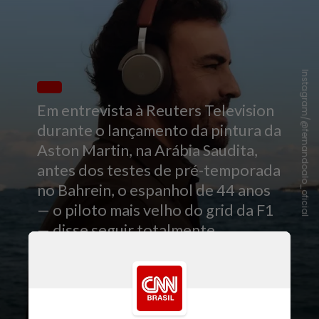
Instagram/@fernandoalo_oficial
Em entrevista à Reuters Television
durante o lançamento da pintura da
Aston Martin, na Arábia Saudita,
antes dos testes de pré-temporada
no Bahrein, o espanhol de 44 anos
— o piloto mais velho do grid da F1
— disse seguir totalmente
motivado mesmo após um recorde
de 425 largadas