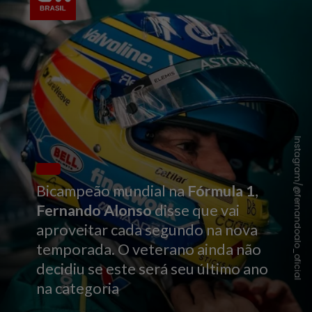
Instagram/@fernandoalo_oficial
Bicampeão mundial na
Fórmula 1
,
Fernando Alonso
disse que vai
aproveitar cada segundo na nova
temporada. O veterano ainda não
decidiu se este será seu último ano
na categoria