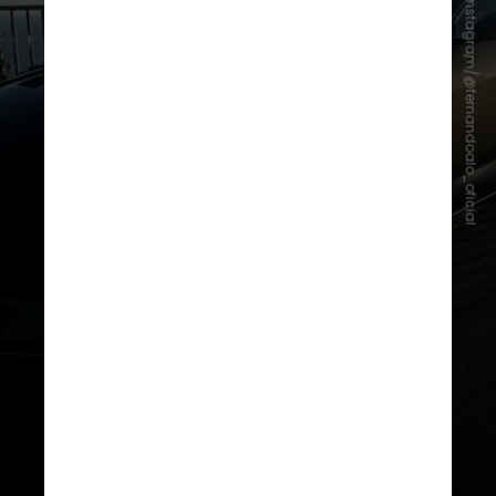
Instagram/@fernandoalo_oficial
A Fórmula 1 entra nesta temporada
em uma nova era de motores, e a
Aston Martin, agora como equipe
de fábrica, também inicia um novo
capítulo com a Honda substituindo
a Mercedes como fornecedora de
unidades de potência