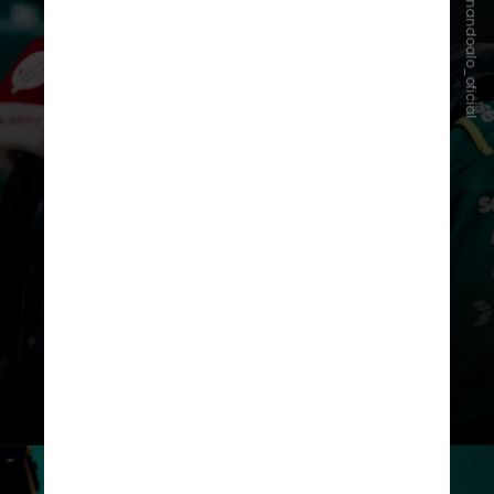
Instagram/@fernandoalo_oficial
primeiro da equipe sediada em
Silverstone sob a liderança do
renomado projetista multicampeão
Adrian Newey, com a orientação
técnica de Enrico Cardile, ex-Ferrari