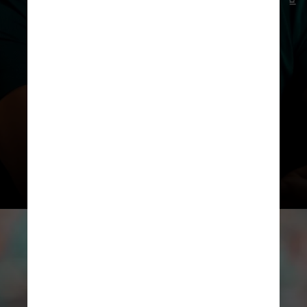
feliz. Vamos ver. Vou pensar
corrida a corrida”