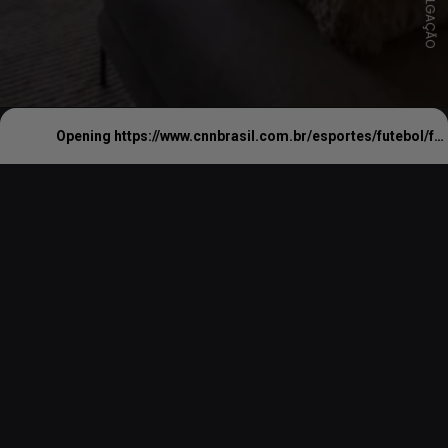
DIVULGAÇÃO
Opening
https://www.cnnbrasil.com.br/esportes/futebol/falcao-coloca-mansao-em-sao-paulo-a-venda-por-r-135-milhoes-veja-fotos/