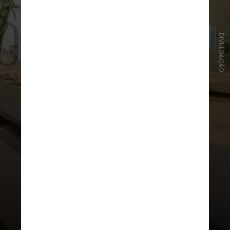
DIVULGAÇÃO
A casa conta com cinco suítes com
móveis planejados, sendo a master
com um closet e banheiro com
ducha e cubas duplas. A área
comum é composta por sala de
jantar, sala de televisão e cozinha
equipada