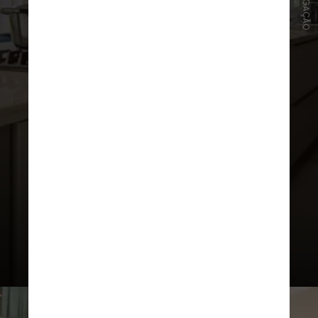
DIVULGAÇÃO
Na área de lazer, há um espaço
gourmet, piscina com SPA, campo de
futebol, quadra de areia e uma
lareira. A casa ainda é palco da sala
de troféus do ex-jogador de futsal
e de uma garagem para seis carros