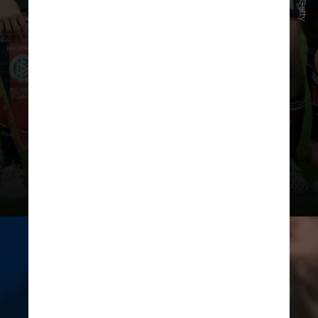
técnico do
Bayern de Munique
,
pelo qual conquistou duas
Bundesligas
e uma
Champions
League