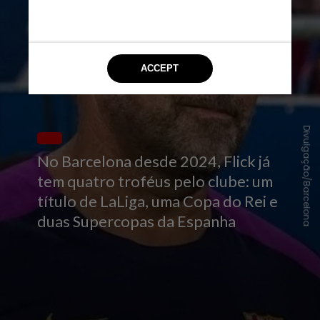
Divulgação/Barcelona
No Barcelona desde 2024, Flick já
tem quatro troféus pelo clube: um
título de LaLiga, uma Copa do Rei e
duas Supercopas da Espanha