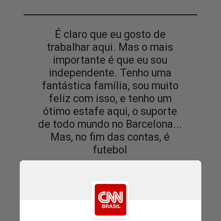
É claro que eu gosto de
trabalhar aqui. Mas o mais
importante é que eu sou
independente. Tenho uma
fantástica família, sou muito
feliz com isso, e tenho um
ótimo estafe aqui, o suporte
de todo mundo no Barcelona...
Mas, no fim das contas, é
futebol
Hansi Flick, técnico do Barcelona