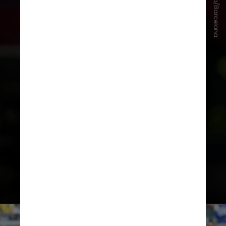
Divulgação/Barcelona
presidente Joan Laporta afirmou,
após vencer as eleições, que o
vínculo do treinador seria
renovado