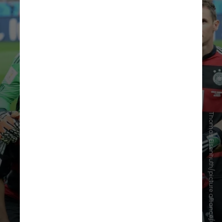
Thomas Eisenhuth/picture alliance/Getty
Ex-jogador, o alemão ganhou
notoriedade primeiro como
assistente técnico de Joachim Löw
,
que levou a
Alemanha ao título
mundial em 2014
, e depois como