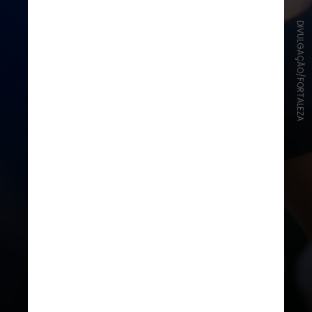
DIVULGAÇÃO/FORTALEZA
O Tricolor vermelho, azul e branco
do clube é homenagem às cores da
bandeira francesa, país no qual o
fundador do Leão, Alcides Santos,
esteve no início do século passado