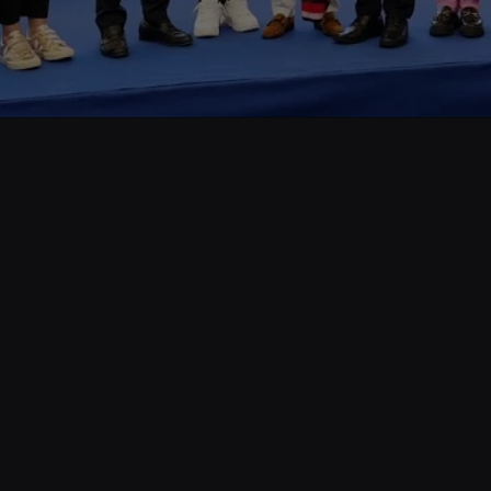
Opening
https://www.cnnbrasil.com.br/esportes/governo-do-rio-sanciona-lei-antirracismo-em-homenagem-a-vinicius-junior/