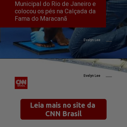
Municipal do Rio de Janeiro e 
colocou os pés na Calçada da 
Fama do Maracanã
Evelyn Lee
Evelyn Lee
Leia mais no site da 
CNN Brasil