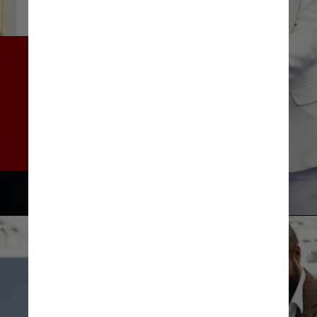
“É um dia muito especial, 
porque eu sou muito novo e 
não esperava isso tão novo”, 
disse Vinícius durante 
cerimônia realizada no 
Estádio do Maracanã