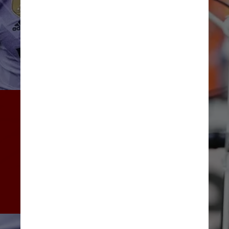
A lei foi inspirada pela 
resposta de Vinícius ao 
incidente no estádio 
Mestalla, em Valencia, 
quando o jogo foi 
interrompido enquanto o 
atleta apontava para aqueles 
que o atacavam nas 
arquibancadas
Jose Breton/Pics Action/NurPhoto via Getty Images