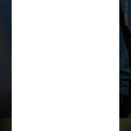
PEDRO TESCH/GETTY IMAGES
Ele agora está livre no mercado e
pode acertar com qualquer clube