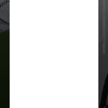
ALEXANDFRE SCHENEIRDER/GETTTY IMAGES
O jogador de 30 anos esteve no
Corinthians, entre 2020 e 2022, e
antes de desembarcar em Porto
Alegre novamente jogou