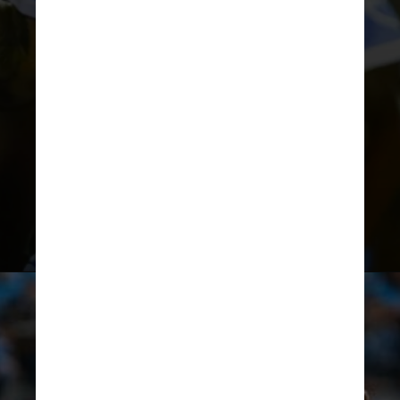
A primeira passagem de Luan pelo
Grêmio aconteceu entre 2014 e
2019