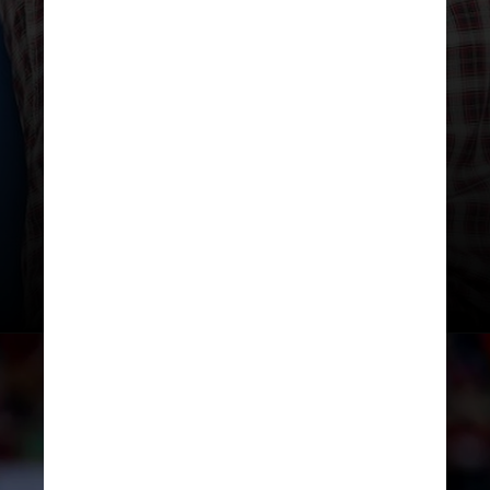
Guardiola começou a trajetória
como treinador em 2008 no
Barcelona, clube no qual trabalhou
por anos anteriores como membro
da comissão técnica