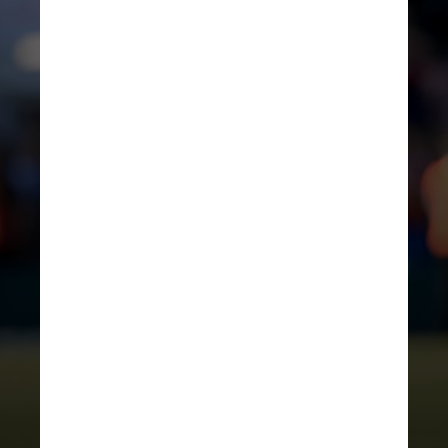
REPRODUÇÃO/INSTAGRAM
Agora, o treinador também
conseguiu ser campeão mundial em