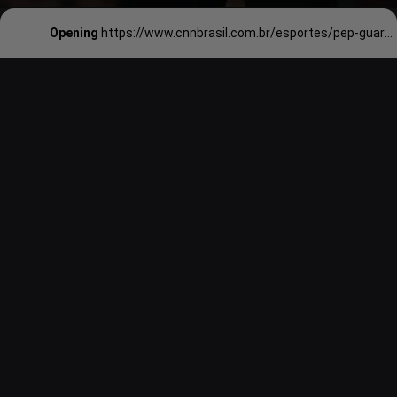
Opening
https://www.cnnbrasil.com.br/esportes/pep-guardiola-se-isola-como-tecnico-com-mais-titulos-do-mundial-de-clubes