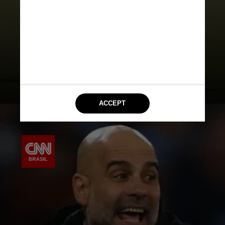
todos os clubes que treinou. Em 15
anos de carreira, foram apenas três
equipes, mas, em todas, Guardiola
levantou o icônico troféu do
torneio