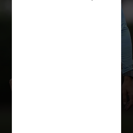
REPRODUÇÃO/INSTAGRAM
Esse foi o quarto título do
espanhol no torneio, fato que o
coloca como maior vencedor da
história, superando o italiano
Carlo Ancelotti e o argentino
Carlos Bianchi