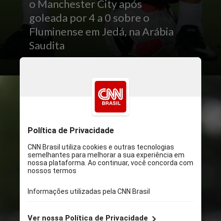
o Manchester City após
goleada por 4 a 0 sobre o
Fluminense em Jedá, na Arábia
Saudita