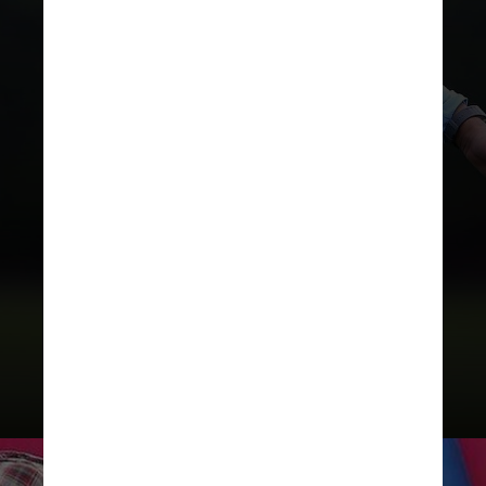
REPRODUÇÃO/INSTAGRAM
Guardiola foi campeão pelo
Barcelona em 2009 e 2011,
além do título de 2013 com o
Bayern de Munique e o deste
ano com os Citizens