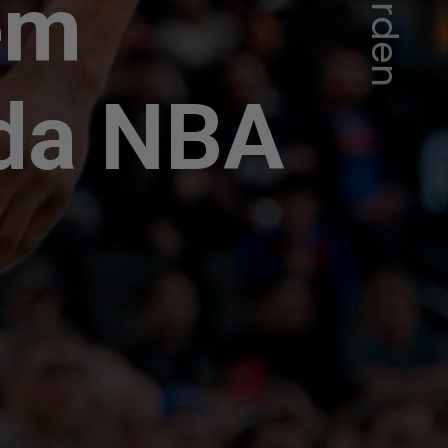
em
 da NBA