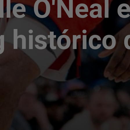
lle O'Neal 
g histórico