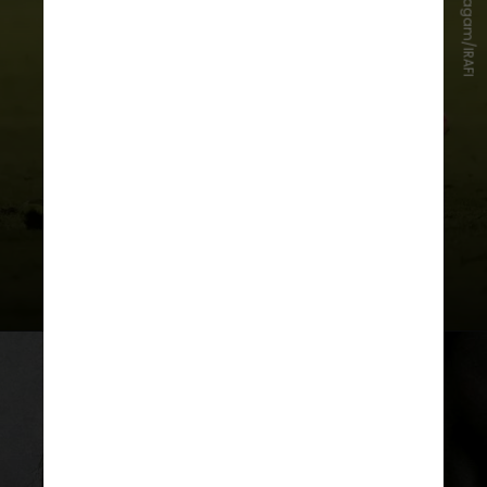
Instagam/IRAFI
Estados Unidos nunca disseram
formalmente que não queriam que
a
seleção iraniana
permanecesse
em seu território, afirmou o
embaixador Pasandideh