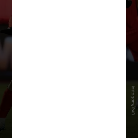
O Irã deve estrear no
Grupo G
em
15 de junho contra a Nova
Zelândia, em
Los Angeles
, onde
também enfrentará a
Bélgica
antes
de jogar contra o
Egito
em Seattle
Instagam/IRAFI