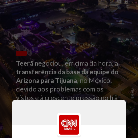
Teerã
negociou, em cima da hora, a
transferência da base da equipe do
Arizona para Tijuana
, no México,
devido aos problemas com os
Pexels
vistos e à crescente pressão no Irã
para que a presença da seleção nos
Estados Unidos fosse mantida ao
mínimo