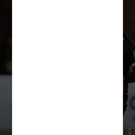
Este é o
primeiro Mundial
, desde
sua criação em 1930, em que
um
país anfitrião receberá uma nação
com a qual está em guerra
. Os