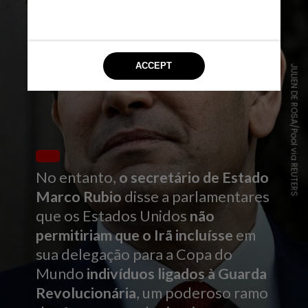
JULIEN DE ROSA/Pool via REUTERS
No entanto,
o secretário de Estado
Marco Rubio
disse a parlamentares
que os Estados Unidos
não
permitiriam que o Irã incluísse
em
sua delegação para a Copa do
Mundo
indivíduos ligados à Guarda
Revolucionária
, um poderoso ramo