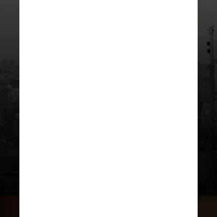
A guerra com o Irã transformou a
Copa do Mundo — o maior evento
esportivo global — em uma disputa
geopolítica, com ambos os lados
aparentemente utilizando o
torneio para demonstrações de
força política