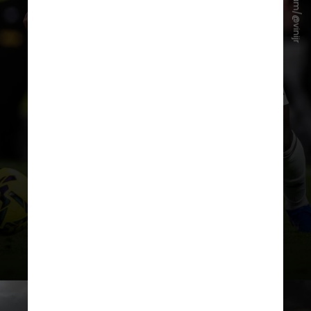
Instagram/@vinijr
como prioridade a renovação com
Vini Jr. antes do último ano de
contrato. O presidente Florentino
Pérez “não contempla perder uma
das estrelas do projeto de graça,
ainda que as diferenças econômicas
com o estafe do jogador
mantenham as negociações em
ponto morto”