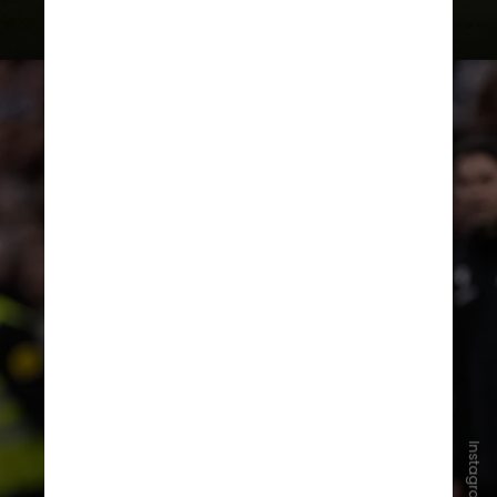
Segundo o jornal “Marca”, a
diretoria do Real Madrid trata