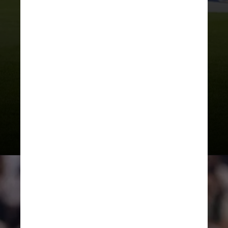
atacante da Seleção Brasileira, além
de equipes da Premier League