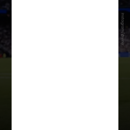
Instagram/@vinijr
Vini Jr., revelado no Flamengo, está
no Real Madrid desde 2018. Aos
25 anos, o atacante tem contrato
com o Real Madrid até junho de
2027. Portanto, caso não renove o
vínculo, o brasileiro poderá assinar
um pré-contrato com outro clube a
partir de janeiro de 2027