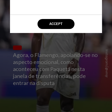
Instagram/@vinijr
Agora, o Flamengo, apoiando-se no
aspecto emocional, como
aconteceu com Paquetá nesta
janela de transferências, pode
entrar na disputa