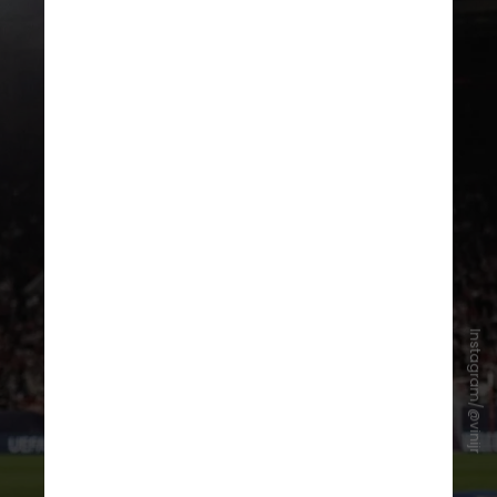
Instagram/@vinijr
O “Marca” ainda publica que Vini Jr.
já despertou o interesse de clubes
da Arábia Saudita, que podem
voltar a buscar a contratação do