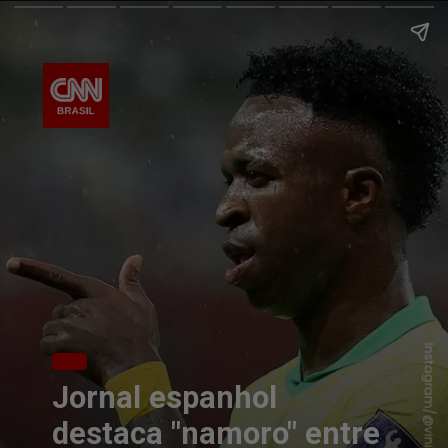
Instagram/@vinijr
Jornal espanhol
destaca "namoro" entre