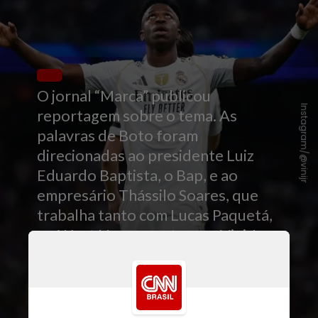
O jornal “Marca” publicou
Instagram/@vinijr
reportagem sobre o tema. As
palavras de Boto foram
direcionadas ao presidente Luiz
Eduardo Baptista, o Bap, e ao
empresário Thássilo Soares, que
trabalha tanto com Lucas Paquetá,
ex-West Ham, quanto com Vini Jr.,
que foram parceiros desde as
divisões de base do Flamengo e
seguem amigos