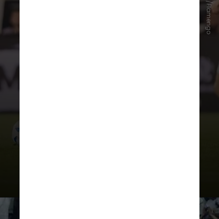
Instagram/Flamengo
Assim, ficou definido que o Brasil
terá um
tetracampeão
continental