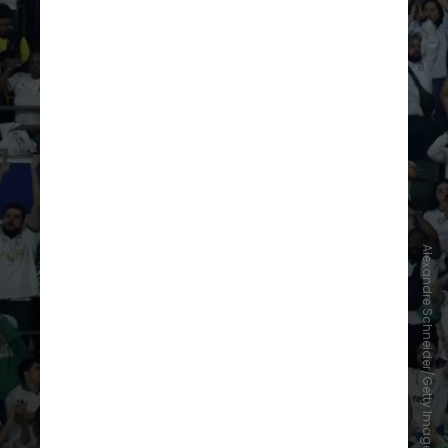
Alexandre Schneider/Getty Images
Os palestrinos foram campeões