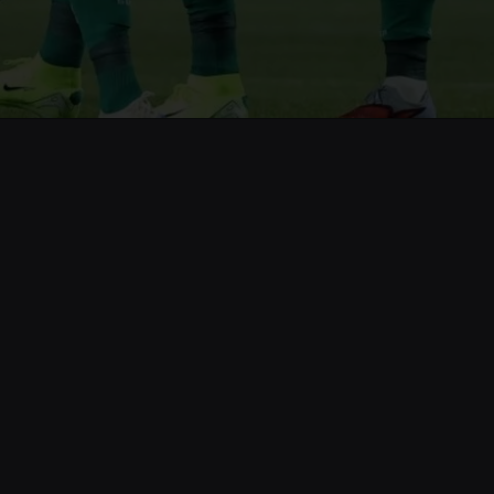
Opening
https://www.cnnbrasil.com.br/esportes/futebol/futebol-internacional/libertadores-da-america/libertadores-palmeiras-x-flamengo-definira-primeiro-tetracampeao-do-brasil/