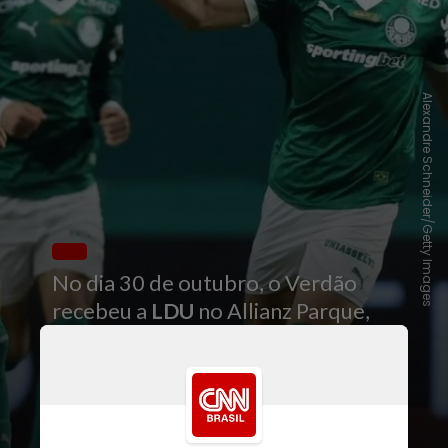
Alexandre Schneider/Getty Images
No dia 30 de outubro, o Verdão
recebeu a
LDU
no Allianz Parque,
goleou por 4 a 0 e conseguiu a
remontada depois de perder a ida
por 3 a 0, no Equador