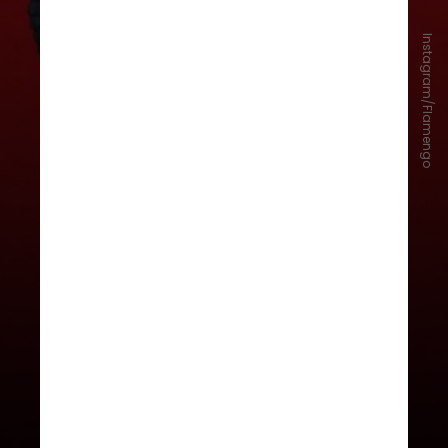
Instagram/Flamengo
Já o Mengão, no dia 29 de
outubro, segurou o empate sem
gols com o
Racing
, na Argentina,
após vencer por 1 a 0 no Maracanã