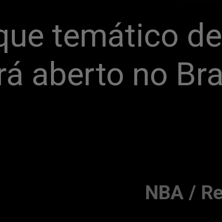
que temático de
á aberto no Bras
NBA / R