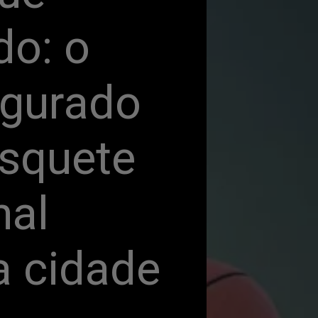
o: o 
gurado 
squete 
al 
 cidade 