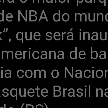
de NBA do mund
”, que será inau
 americana de ba
ia com o Nacion
squete Brasil na