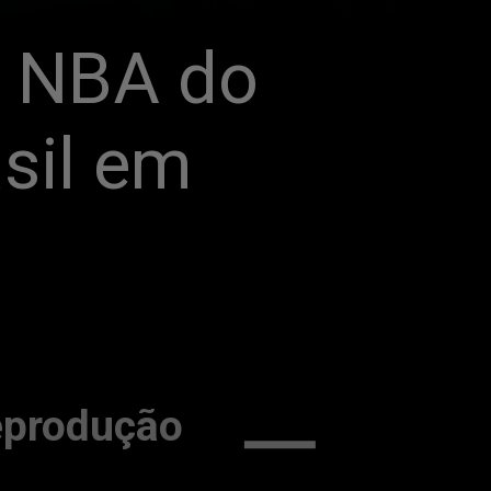
 NBA do 
il em 
eprodução