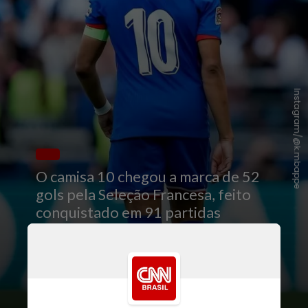
Instagram/@k.mbappe
O camisa 10 chegou a marca de 52
gols pela Seleção Francesa, feito
conquistado em 91 partidas
disputadas