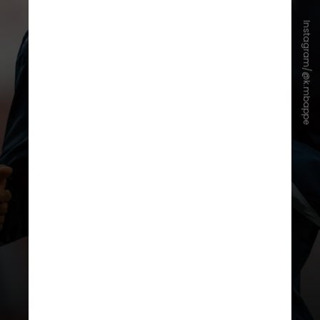
Instagram/@k.mbappe
O jogador fica atrás apenas de
Giroud, que anotou 57 tentos pela
equipe nacional em 137 jogos