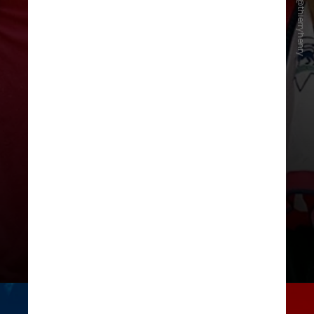
Instagram/@thierryhenry
Thierry Henry, campeão do mundo
em 1998, tem 51 gols com a camisa
francesa em 123 partidas
disputadas