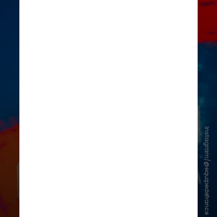
Instagram/@equipedefrance
Griezmann, com 44 tentos, e Michel
Platini, com 41 gols, fecham o top-5
de maiores artilheiros da Seleção