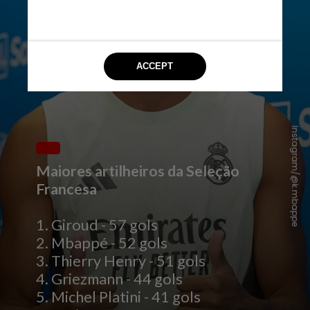
Instagram/@k.mbappe
Maiores artilheiros da Seleção
Francesa
1. Giroud - 57 gols
2. Mbappé - 52 gols
3. Thierry Henry - 51 gols
4. Griezmann - 44 gols
5. Michel Platini - 41 gols