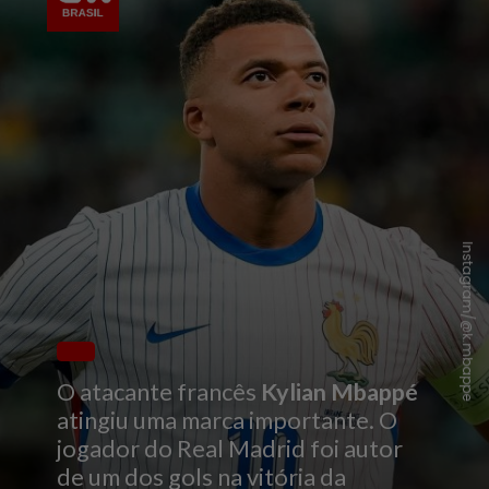
Instagram/@k.mbappe
O atacante francês
Kylian Mbappé
atingiu uma marca importante. O
jogador do Real Madrid foi autor
de um dos gols na vitória da