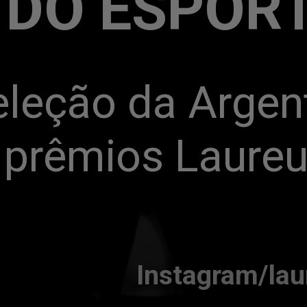
 DO ESPOR
leção da Argent
prêmios Laure
Instagram/lau