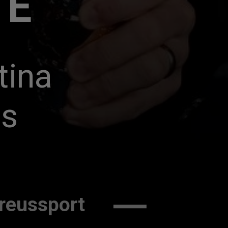
TE
ina 
us
reussport