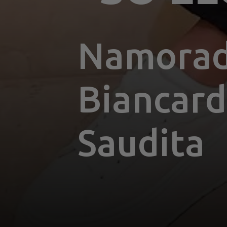
Namorada
Biancardi
Saudita