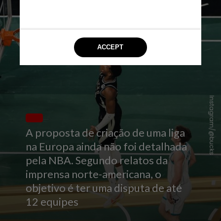
Instagram/@bucks
A proposta de criação de uma liga
na Europa ainda não foi detalhada
pela NBA. Segundo relatos da
imprensa norte-americana, o
objetivo é ter uma disputa de até
12 equipes