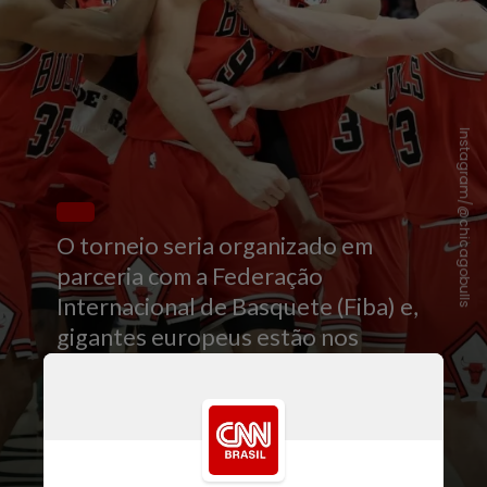
Instagram/@chicagobulls
O torneio seria organizado em
parceria com a Federação
Internacional de Basquete (Fiba) e,
gigantes europeus estão nos
planos da liga norte-americana