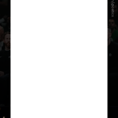
Instagram/@celtics
Os três já possuem equipes de
basquete e disputam a Euroliga,
principal torneio interclubes do
continente europeu