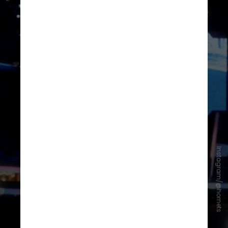
Instagram/@hornets
Também existe a intenção que
outros "clubes de camisa" como
Benfica, Manchester United e Inter