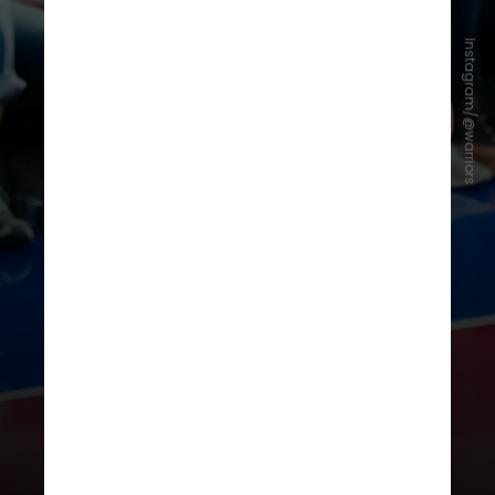
Instagram/@warriors
A intenção é que clubes como Real
Madrid, Barcelona e Bayern de
Munique possam participar