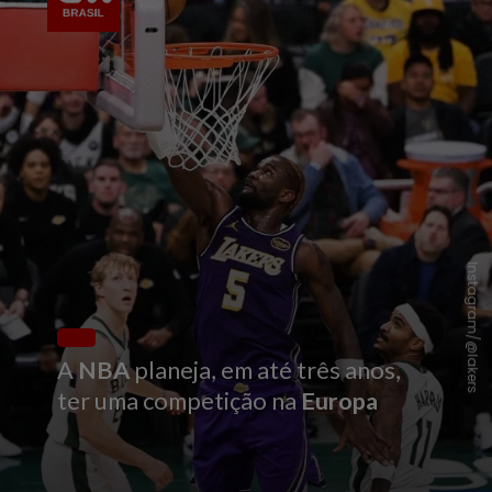
Instagram/@lakers
A
NBA
planeja, em até três anos,
ter uma competição na
Europa