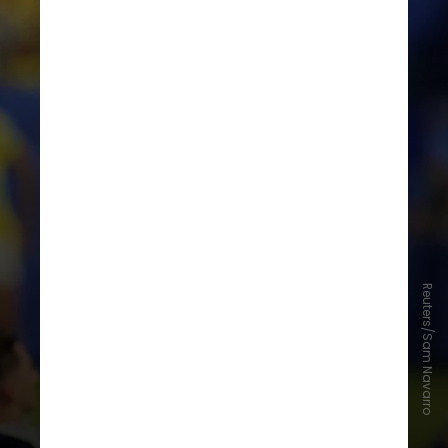
Reuters/Sam Navarro
Maior artilheiro da história da
seleção
brasileira, com 79 gols,
Neymar disputou agora sua quarta