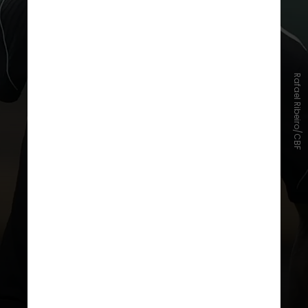
Rafael Ribeiro/CBF
O atacante também perdeu os dois
primeiros jogos do Brasil no
torneio por
conta da
lesão na
panturrilha sofrida no mês passado
.
A volta aconteceu diante da
Escócia, quando
entrou no segundo
tempo
e ouviu o apoio dos
torcedores, que cantaram seu
nome