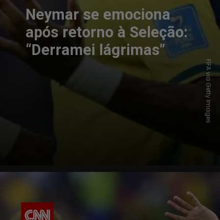
Neymar se emociona
após retorno à Seleção:
“Derramei lágrimas”
FIFA via Getty Images