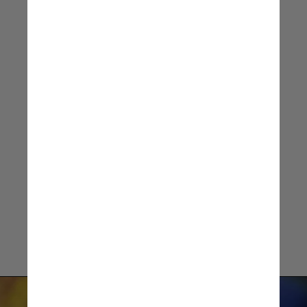
novamente. É um momento
de gratidão. Agradeço a
Deus por poder passar por
isso outra vez
Neymar