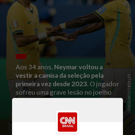
Aos 34 anos,
Neymar voltou a
vestir a camisa da seleção pela
ESTADÃO CONTEÚDO
primeira vez desde 2023
. O jogador
sofreu uma grave lesão no joelho
em outubro daquele ano e, desde
então, enfrentou dificuldades para
recuperar ritmo e sequência. Antes
da Copa,
chegou a ser dúvida para a
convocação