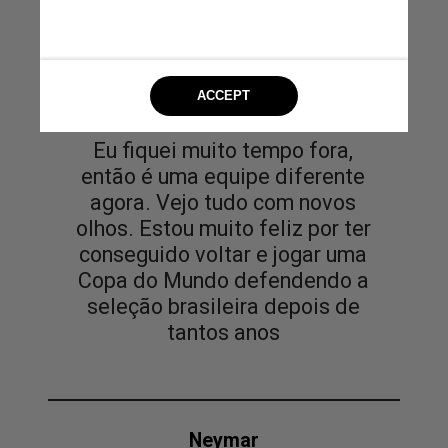
Eu fiquei muito tempo fora,
então é uma equipe diferente
agora. Vejo tudo com novos
olhos. Estou muito feliz por ter
conseguido voltar e jogar uma
Copa do Mundo defendendo a
seleção brasileira depois de
tantos anos
Neymar