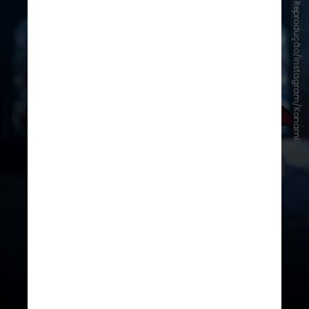
Reprodução/Instagram/Konami
O evento começou na quinta-feira
(25) e segue até 23 de outubro,
com ações em diversos títulos,
como Yu-Gi-Oh! TRADING CARD
GAME, Yu-Gi-Oh! MASTER DUEL,
Yu-Gi-Oh! DUEL LINKS, e os jogos
eFootball e eFootball Champion
Squads