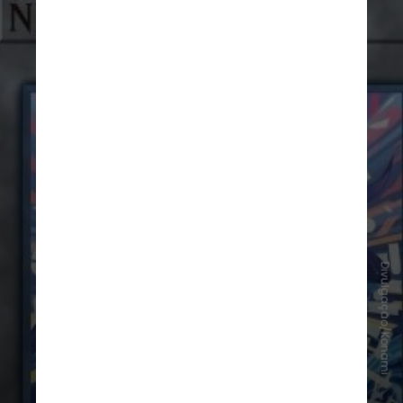
Divulgação/Konami
O craque brasileiro, embaixador do
eFootball,
aparece fundido com o