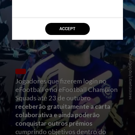
Divulgação/Libertadores
Jogadores que fizerem login no
eFootball e no eFootball Champion
Squads até 23 de outubro
receberão gratuitamente a carta
colaborativa e ainda poderão
conquistar outros prêmios
cumprindo objetivos dentro do