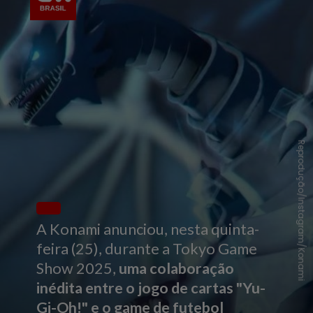
Reprodução/Instagram/Konami
A Konami anunciou, nesta quinta-
feira (25), durante a Tokyo Game
Show 2025,
uma colaboração
inédita entre o jogo de cartas "Yu-
Gi-Oh!" e o game de futebol