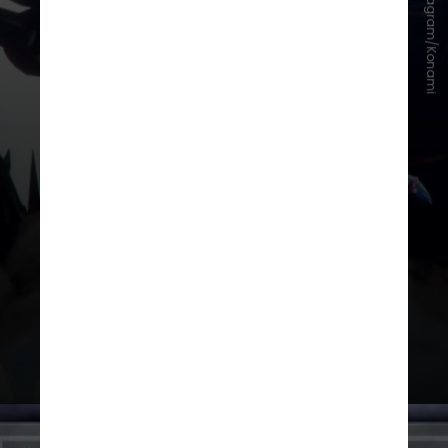
O destaque é a criação de
uma
carta exclusiva que combina
Neymar com o lendário Mago
Negro, personagem icônico da
franquia Yu-Gi-Oh!
e principal carta
do personagem principal do anime
e do mangá, Yugi