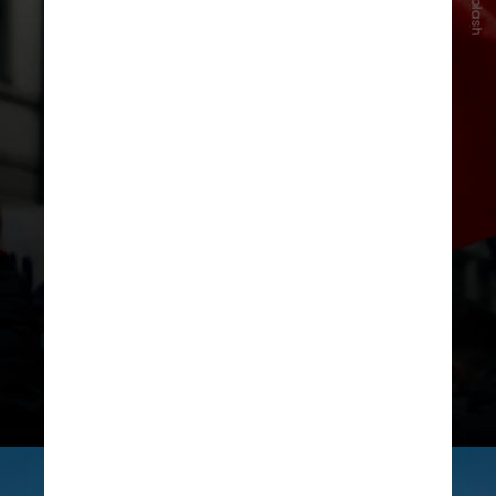
Unsplash
Já a Itália não se classificou para a
competição ao ser derrotada pela
Bósnia e Herzegovina na
repescagem das Eliminatórias