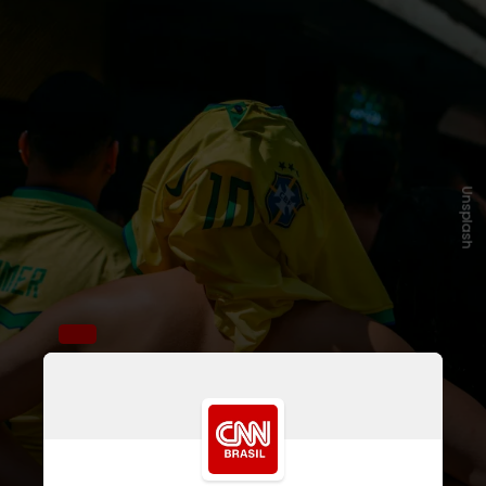
Unsplash
O cenário foi confirmado após a
eliminação do Brasil para a Noruega
nas oitavas de final da Copa de
2026