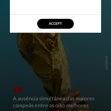
Unsplash
A ausência simultânea das maiores
campeãs entre as oito melhores