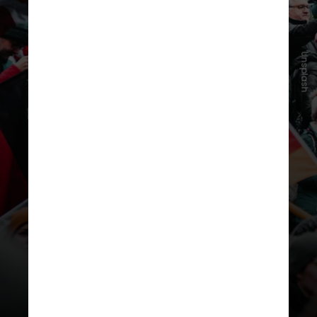
Unsplash
A Alemanha foi eliminada pelo
Paraguai nos pênaltis ainda na fase
de 16 avos de final, criada após a
ampliação do torneio