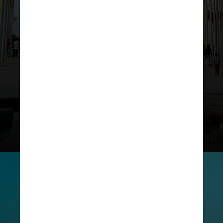
As três seleções somam 13 títulos
mundiais, sendo cinco do Brasil e
quatro de Alemanha e Itália