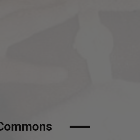
s
 Commons