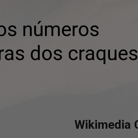
s números 

iras dos craque
Wikimedia