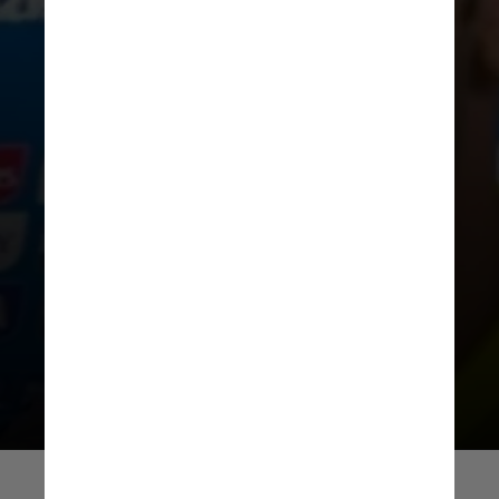
Uma das cenas memoráveis na época
foi
o susto de Fred
ao saber do
drama de Neymar: o
jogador ficou
bastante abalado
quando soube do
estado de saúde do amigo através da
imprensa