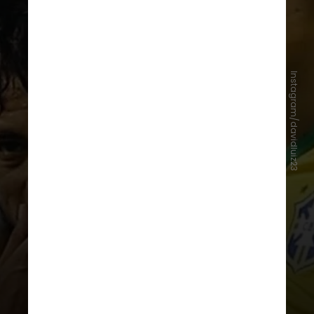
Instagram/davidluiz23
Muito amigo de Neymar, o zagueiro
David Luiz
demonstrou apoio ao
companheiro lesionado: durante a
execução do hino nacional, ele e o