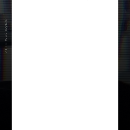
Reprodução/CBFTV
O craque saiu de campo de maca
direto para o hospital e
n
ão pôde
mais atuar na Copa do Mundo
de
2014:
Neymar e CBF fizeram um
vídeo lamentando o fato à torcida