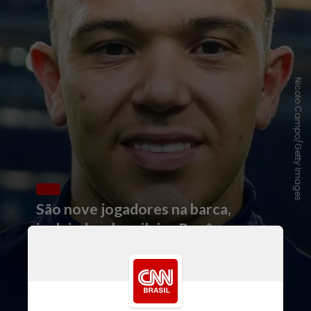
Nicolo Campo/Getty Images
São nove jogadores na barca,
incluindo o brasileiro Pepê, ex-
Grêmio
. O jornal
A Bola
, de
Portugal, ainda cita que os
dirigentes pensam em
demitir o
técnico Martín Anselmi