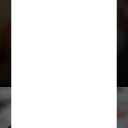
considerado favorito no Grupo A e
teve chances de classificação até
os minutos finais
da rodada
d
erradeira, mas não conseguiu
vencer o Al-Ahly e caiu