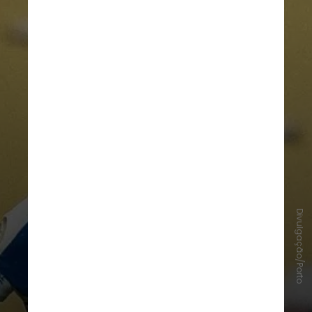
Divulgação/Porto
É importante frisar que
o Porto era