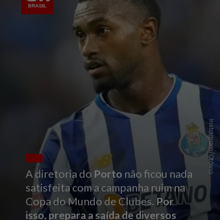
Instagram/Otávio
A diretoria do
Porto
não ficou nada
satisfeita com a campanha ruim na
Copa do Mundo de Clubes.
Por
isso, prepara a saída de diversos