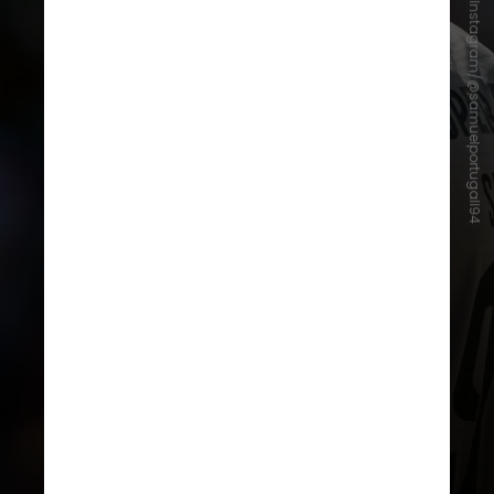
Instagram/@samuelportugall94
Além de Pepê, o zagueiro Otávio e
o goleiro Samuel também estão
entre os atletas na lista de
transferências
. Zaidu, Grujic, André
Franco, Gonçalo Borges, Namaso e
Gul completam a lista