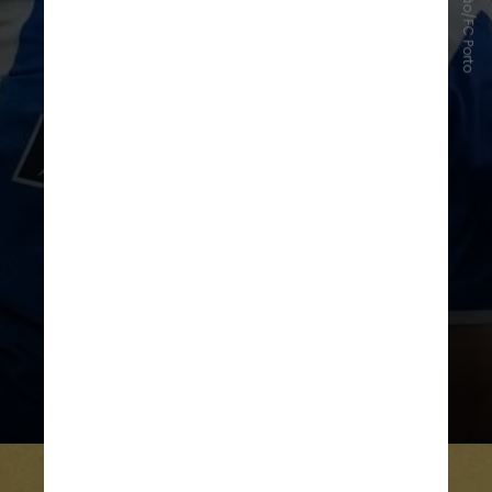
Divulgação/FC Porto
Péssima campanha no Mundial
A equipe portuguesa não
conseguiu vencer nenhuma partida
na fase de grupos
e foi eliminado
de maneira precoce. Foram dois
empates, diante de Palmeiras e Al-
Ahly, além de uma derrota para o
Inter Miami, de Messi