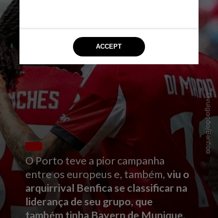
Divulgação/Benfica
O Porto teve a pior campanha
entre os europeus e, também,
viu o
arquirrival Benfica se classificar na
liderança de seu grupo, que
também tinha Bayern de Munique,