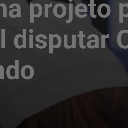
ma projeto 
l disputar 
ndo