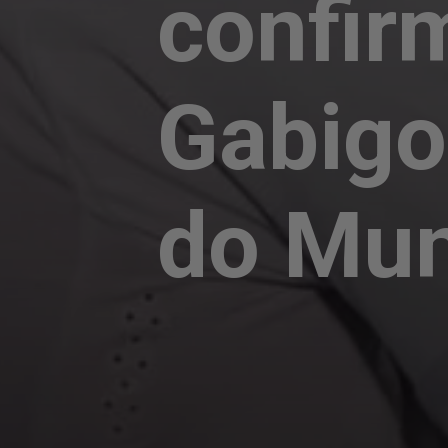
confir
Gabigo
do Mu