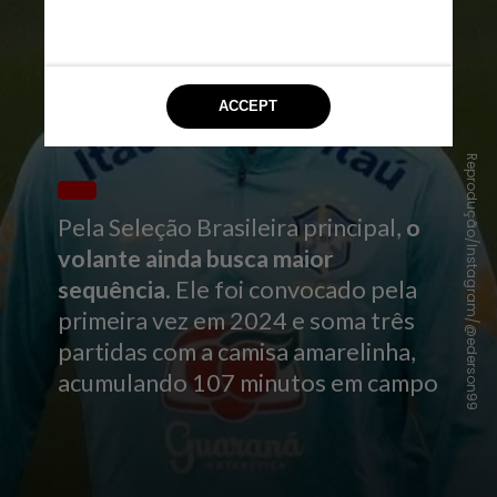
Reprodução/Instagram/@ederson99
Pela Seleção Brasileira principal,
o
volante ainda busca maior
sequência
. Ele foi convocado pela
primeira vez em 2024 e soma três
partidas com a camisa amarelinha,
acumulando 107 minutos em campo