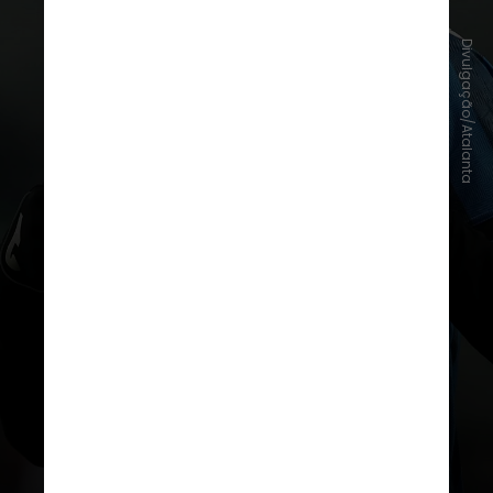
Natural de Campo Grande (MS),
Divulgação/Atalanta
Éderson construiu sua carreira no
futebol brasileiro antes de se
destacar na Europa
. Revelado pelas
categorias de base do Desportivo
Brasil, o volante passou por
Cruzeiro, Corinthians e Fortaleza