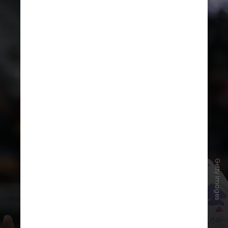
Conhecido pela intensidade na
Getty Images
marcação, capacidade de condução
de bola e chegada ao ataque,
Éderson se tornou peça importante
do clube italiano
nas últimas
temporadas