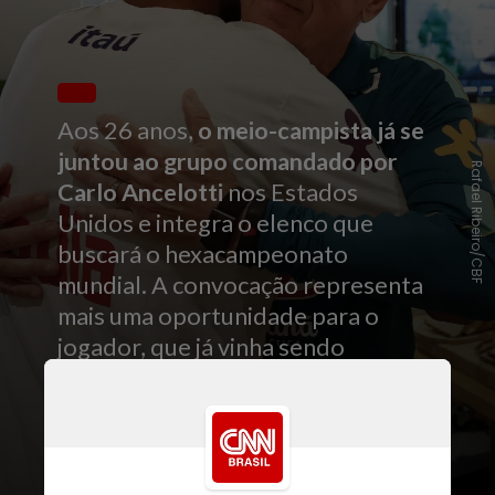
Aos 26 anos,
o meio-campista já se
juntou ao grupo comandado por
Rafael Ribeiro/CBF
Carlo Ancelotti
nos Estados
Unidos e integra o elenco que
buscará o hexacampeonato
mundial. A convocação representa
mais uma oportunidade para o
jogador, que já vinha sendo
observado pela comissão técnica
da Seleção