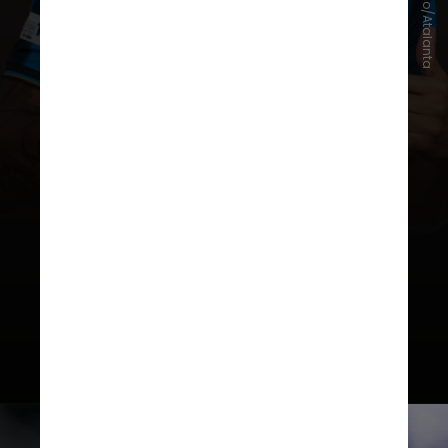
Divulgação/Atalanta
depois,
o desempenho consistente
no Campeonato Italiano despertou
o interesse da Atalanta
, equipe
pela qual se consolidou como um
dos principais meio-campistas da
Serie A