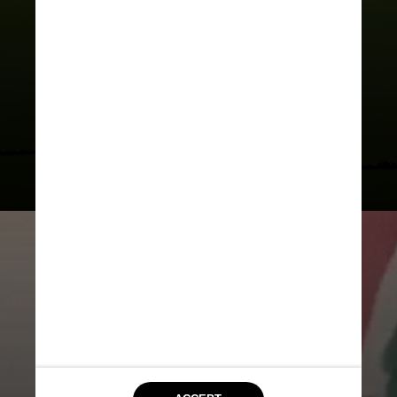
O ranking anual de clubes da
Conmebol é diferente daquele
criado pela Fifa para definir os
classificados da América do Sul para a
disputa
do Super Mundial de Clubes