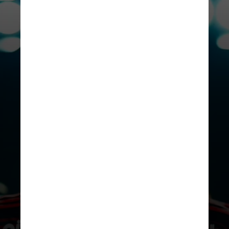
DIVULGAÇÃO
River, Boca e Flamengo aparecem