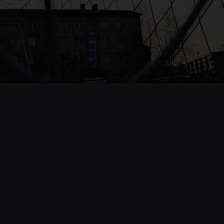
Opening
https://www.cnnbrasil.com.br/esportes/ranking-da-conmebol-tem-clube-brasileiro-na-lideranca-veja/