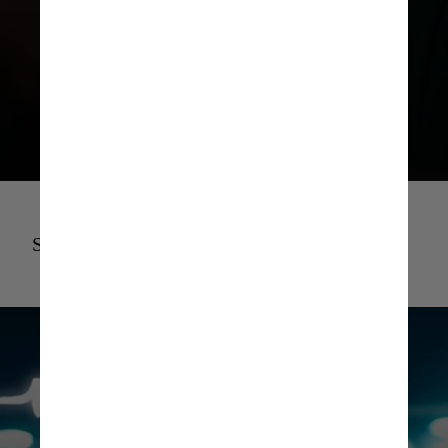
Resultado de boas campanhas
recentes, com títulos em 2020
e 2021, além das semifinais
em 2022 e 2023
Sou Palmeiras GIF