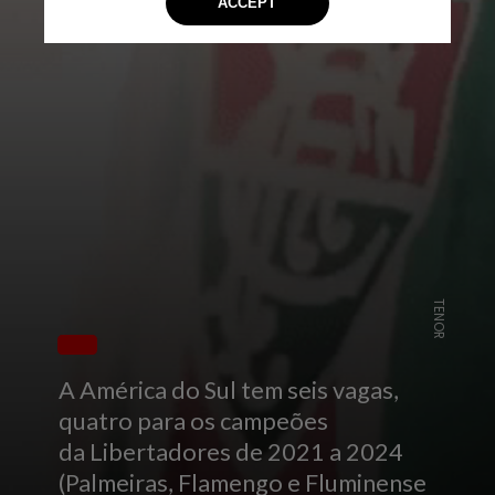
TENOR
A América do Sul tem seis vagas,
quatro para os campeões
da Libertadores de 2021 a 2024
(Palmeiras, Flamengo e Fluminense