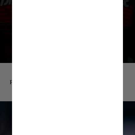
na sequência. O ranking é usado pela
Conmebol para o posicionamento
nos potes do sorteio dos grupos
Pedro Pedro Flamengo GIF