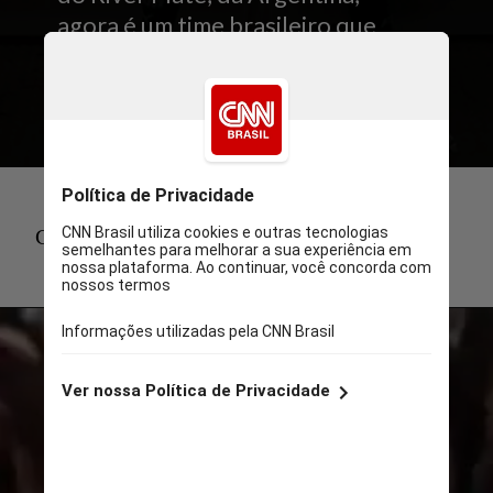
agora é um time brasileiro que
está no topo, o Palmeiras
Campeão Gomez GIF