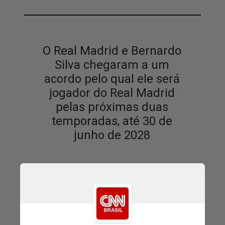
O Real Madrid e Bernardo
Silva chegaram a um
acordo pelo qual ele será
jogador do Real Madrid
pelas próximas duas
temporadas, até 30 de
junho de 2028
Real Madrid, em comunicado