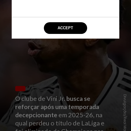
Divulgação/Real Madrid
O clube de Vini Jr.
busca se
reforçar após uma temporada
decepcionante
em 2025-26, na
qual perdeu o título de LaLiga e