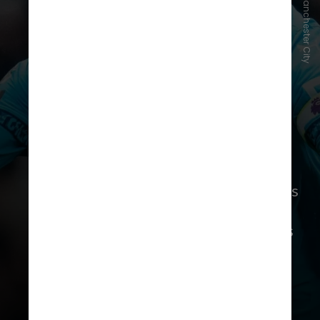
Divulgação/Manchester City
Silva chegou ao City em 2017, após
passagem pelo Monaco
, e fez 460
jogos pelo clube, conquistando
seis
títulos da Premier League
, três Copas
da Inglaterra, cinco Copas da Liga e
uma Champions League durante seus
nove anos no Etihad Stadium