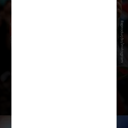
Reprodução/Instagram
Bernardo Silva também fez
109
jogos pela seleção portuguesa
,
tendo conquistado a Nations
League duas vezes