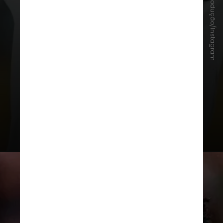
Reprodução/Instagram
tática, técnica e dedicação, ele foi
um pilar da equipe do City sob o
comando de Pep Guardiola
e trará
a tão necessária experiência para
o meio-campo do Real Madrid