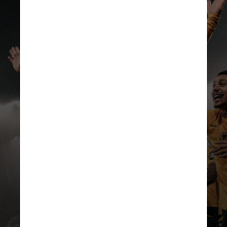
Premier League
A grande
notoriedade
veio com a