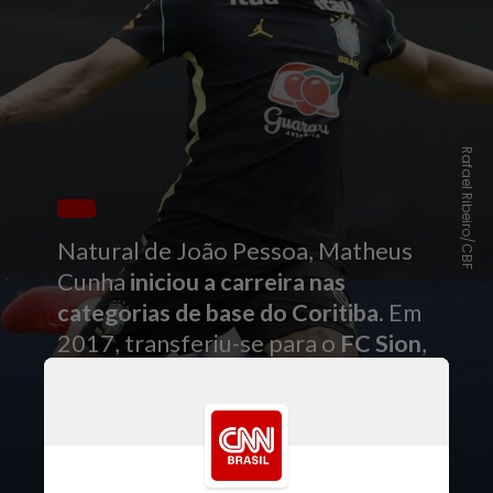
Rafael Ribeiro/CBF
Natural de João Pessoa, Matheus
Cunha
iniciou a carreira nas
categorias de base do Coritiba
. Em
2017, transferiu-se para o
FC Sion
,
da
Suíça
, onde chamou atenção
pelo perfil de
atacante móvel
, com
capacidade de atuar centralizado
ou pelos lados do campo