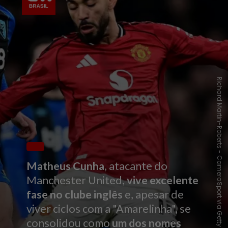
Richard Martin-Roberts - CameraSport via Getty Images
Matheus Cunha
, atacante do
Manchester United,
vive excelente
fase no clube inglês
e, apesar de
viver ciclos com a "Amarelinha", se
consolidou como
um dos nomes