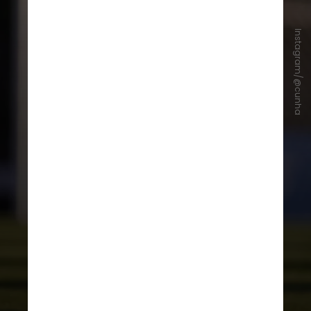
Instagram/@cunha
O desempenho abriu portas para a
Alemanha. Em 2018, Cunha acertou
com o
RB Leipzig
e,
posteriormente, ganhou
protagonismo defendendo o
Hertha BSC
, período em que
passou a figurar com frequência
nas
convocações das seleções de
base
do Brasil