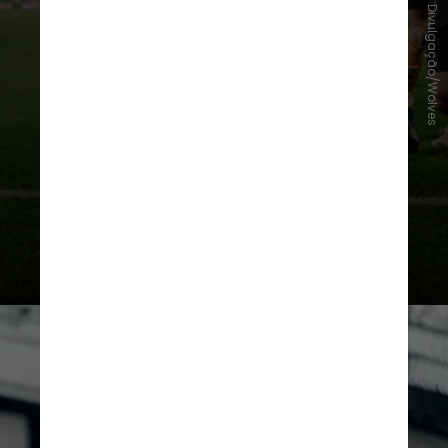
camisa do
Wolverhampton
. No
Divulgação/Wolves
futebol inglês, viveu o
momento
mais regular da carreira
no futebol
europeu