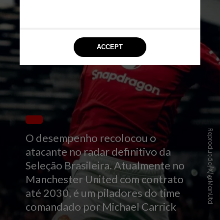
Reprodução/X/@ManUtd
O desempenho recolocou o
atacante no radar definitivo da
Seleção Brasileira. Atualmente no
Manchester United com contrato
até 2030, é um piladores do time
comandado por Michael Carrick