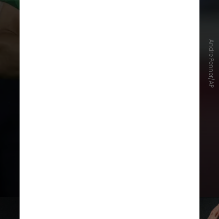
Em 2021, foi
campeão olímpico nos
Jogos de Tóquio 2020
com a
Seleção Brasileira. No mesmo ano,
Andre Penner/AP
foi contratado pelo Atlético de
Madrid, passando a atuar em uma
das principais ligas do mundo