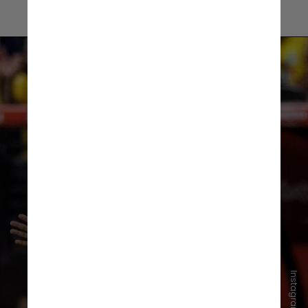
O jornal também relembrou os
pedidos de grandes estrelas do