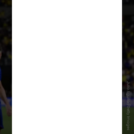
Julio Aguilar/Getty Images
Ancelotti foi questionado sobre o
atacante. Para ele, Endrick tem
condições de atuar em qualquer
momento do Mundial