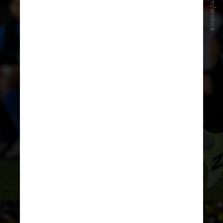
Instagram/endrick
futebol brasileiro, como Bebeto e
Zico, pela convocação do jovem do
Real Madrid, além dos
elogios
feitos pelos atuais atletas da
Seleção