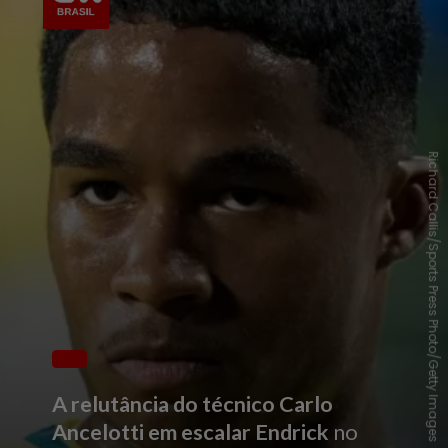
Richard Callis/Sports Press Photo/Getty Images
A relutância do técnico Carlo
Ancelotti em escalar Endrick
no