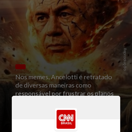
Reprodução
Nos memes, Ancelotti é retratado
de diversas maneiras como
responsável por frustrar os planos
do jovem
. Em uma das imagens, um
internauta brinca com os elogios
fictícios de Endrick para os
dinossauros.
Na mesma foto,