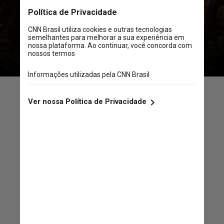
Ancelotti vira um meteoro pronto
para atingir a terra
Para sermos claros, não há