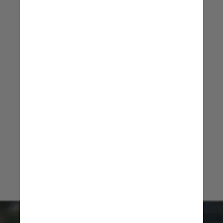
Ofuscamos uma vitória 
 impressionante com uma 
disputa interna cujas razões 
existem, mas neste momento 
não importam
Jorge Sampaoli,
treinador do Flamengo