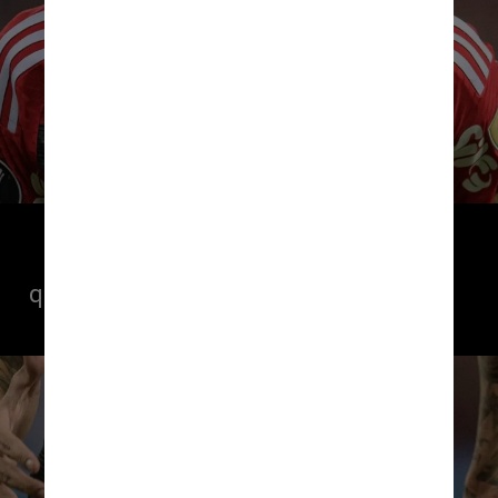
O Boletim de Ocorrência que relata 
a agressão de Pablo a Pedro indica 
que o Instituto Médico-Legal constatou 
lesões no rosto e boca do jogador
Instagram/pedroguilherme