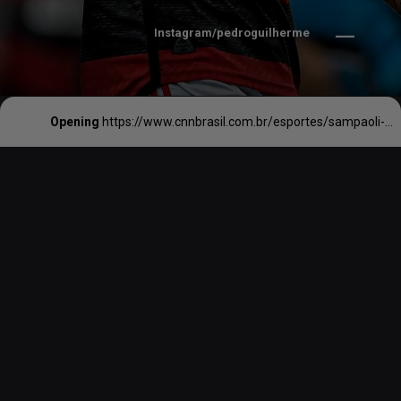
Instagram/pedroguilherme
Opening
https://www.cnnbrasil.com.br/esportes/sampaoli-se-manifesta-apos-agressao-a-pedro-nao-acredito-na-violencia-como-solucao/