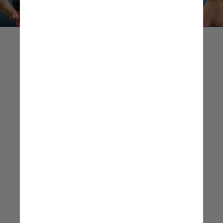
Não acredito na violência 
como solução. Isso não nos leva 
a lugar nenhum. [...] 
O que aconteceu ontem 
me deixou muito triste. 