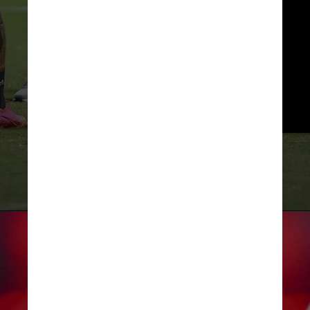
Sampaoli relatou não ter dormido 
à noite, “pensando em  como 
ajudar Pedro e Pablo”. “Sei que 
vocês dois tiveram uma noite 
horrível. E que, aconteça o que 
acontecer, temos a obrigação 
de nos cuidar", escreveu
Instagram/sampaolioficial
Instagram/sampaolioficial