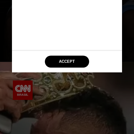
não ficou apto para atuar, mesmo
sendo relacionado e participando
do aquecimento a
ntes da partida na
Neo Química Arena