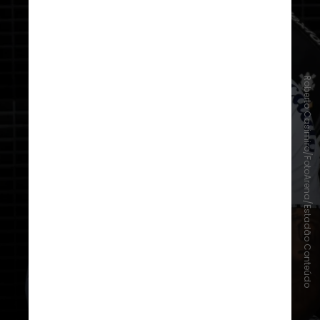
Roberto Casimiro/FotoArena/Estadão Conteúdo
Na semifinal contra o Corinthians,
porém, Neymar não atuou
.
Ele sentiu um incômodo na coxa
esquerda ao longo da semana e