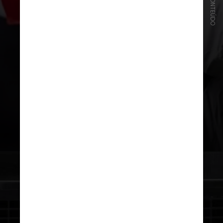
Líder técnico e uma referência
no vestiário,
Neymar tem ótimos
números desde que retornou
ao Santos, com três gols e três
assistências
em sete jogos (seis
como titular)