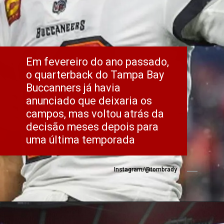
Em fevereiro do ano passado, 
o quarterback do Tampa Bay 
Buccanners já havia 
anunciado que deixaria os 
campos, mas voltou atrás da 
decisão meses depois para 
uma última temporada
Instagram/@tombrady