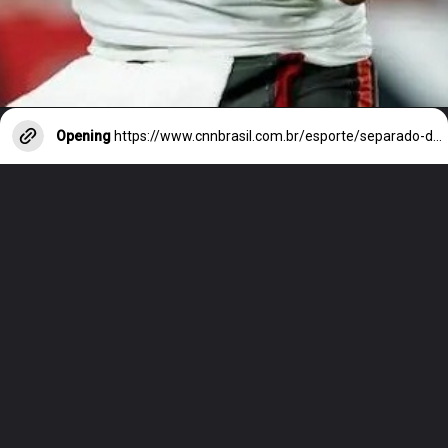
Opening
https://www.cnnbrasil.com.br/esporte/separado-de-gisele-e-eliminado-da-nfl-tom-brady-anuncia-aposentadoria-definitiva/