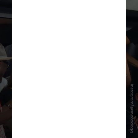
Instagram/@snoopdogg
Snoop Dogg foi uma presença
constante nos Jogos Olímpicos de
Paris-2024, atuando como
animador dos Estados Unidos e se