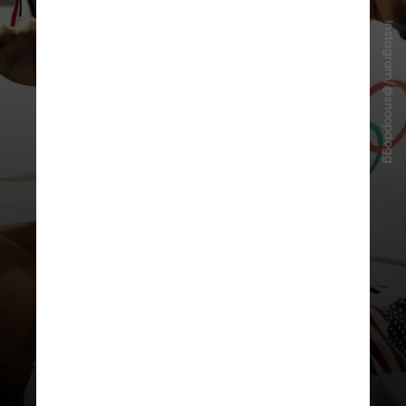
Instagram/@snoopdogg
“Os atletas da Equipe dos Estados
Unidos são as verdadeiras estrelas.
Estou aqui apenas para torcer,
apoiar e talvez soltar um
pouquinho de sabedoria à beira da
pista. Esta equipe representa o
melhor do que o esporte pode ser:
talento, coração e garra”, falou o
rapper de 54 anos em comunicado