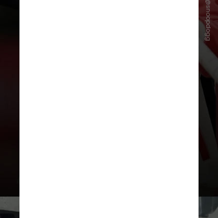
Instagram/@snoopdogg
Sarah Hirshland, diretora-executiva
do Comitê Olímpico e Paralímpico
dos Estados Unidos, revelou que o
primeiro encontro de Snoop com os
atletas norte-americanos pareceu
menos uma parceria corporativa e
mais um entrosamento de vestiário