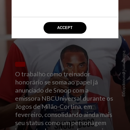
Instagram/@snoopdogg
O trabalho como treinador
honorário se soma ao papel já
anunciado de Snoop com a
emissora NBCUniversal durante os
Jogos de Milão-Cortina, em
fevereiro, consolidando ainda mais
seu status como um personagem