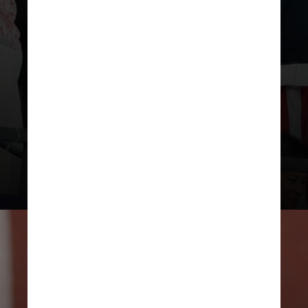
apresentando em uma festa na
praia em Long Beach durante a
cerimônia de transição para Los
Angeles-2028