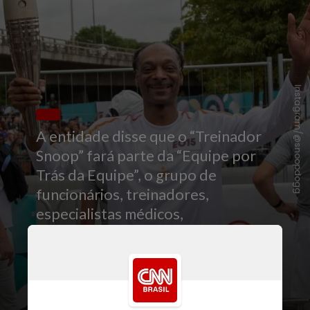
Instagram/@snoopdogg
A entidade disse que o “Treinador
Snoop” fará parte da “Equipe por
Trás da Equipe”, o grupo de
funcionários, treinadores,
especialistas médicos,
administradores e parceiros que
dão suporte aos atletas enquanto
eles buscam medalhas na Itália