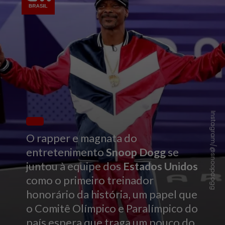
Instagram/@snoopdogg
O rapper e magnata do
entretenimento
Snoop Dogg
se
juntou à equipe dos
Estados Unidos
como o primeiro treinador
honorário da história, um papel que
o Comitê Olímpico e Paralímpico do
país espera que traga um pouco do