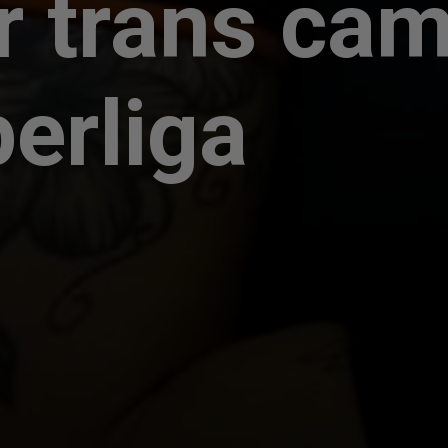
r trans ca
erliga