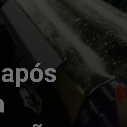
 após
a