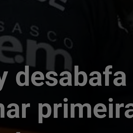
y desabafa
nar primeir