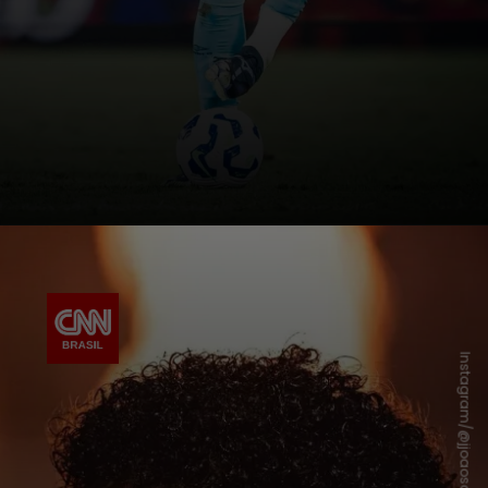
Instagram/@jjoaosouza6