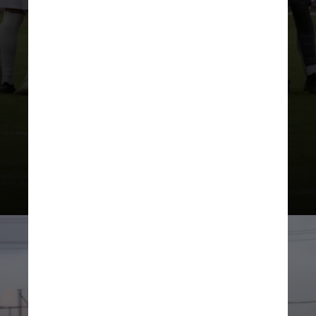
Campeonato Brasileiro, o Tricolor
da Vila Capanema vive drama após
mais uma queda para a Segunda
Divisão do futebol do Paraná. Esse
foi o terceiro descenso em 13 anos