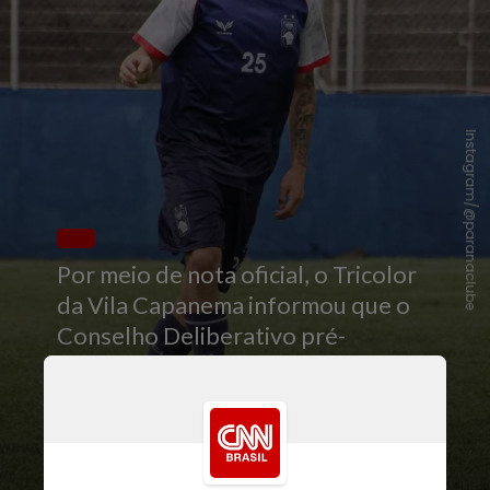
Instagram/@paranaclube
Por meio de nota oficial, o Tricolor
da Vila Capanema informou que o
Conselho Deliberativo pré-
aprovou os trâmites para a venda
de uma parte do clube