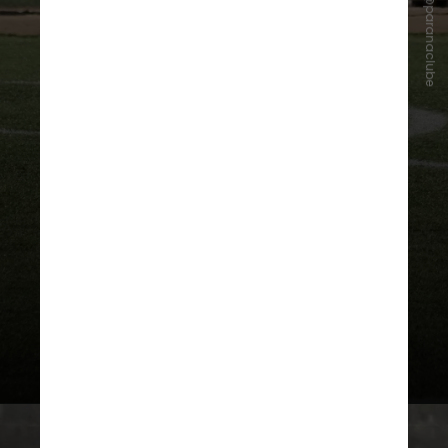
Instagram/@paranaclube
Com a proposta aprovada, a última
etapa será a “batida de martelo”
final pelo Conselho Deliberativo, o
que ocorrerá após a apresentação
e assinatura de todos os contratos
vinculantes e suas respectivas
garantias por parte do grupo
proponente