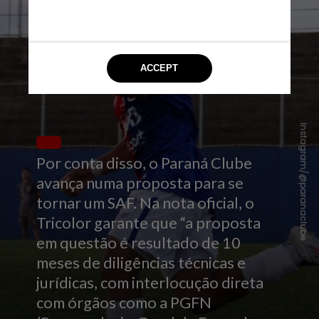
Instagram/@paranaclube
Por conta disso, o Paraná Clube
avança numa proposta para se
tornar um SAF. Na nota oficial, o
Tricolor garante que “a proposta
em questão é resultado de 10
meses de diligências técnicas e
jurídicas, com interlocução direta
com órgãos como a PGFN