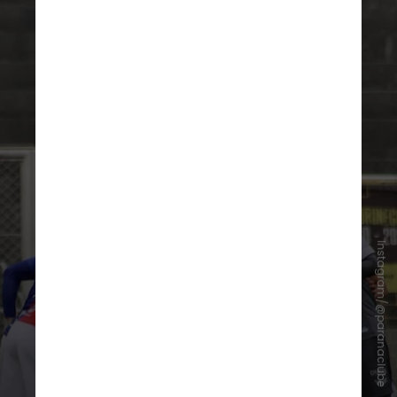
Instagram/@paranaclube
Tradicional clube, com passagens
marcantes pela Série A do