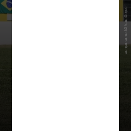
Instagram/@paranaclube
O próximo passo será a votação,
em Assembleia Geral de Credores