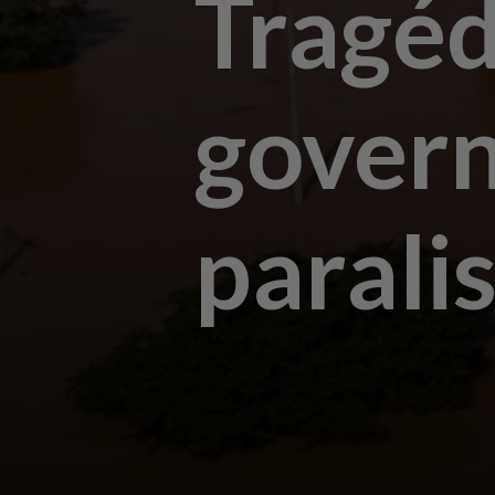
Tragéd
gover
parali