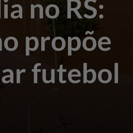
ia no RS:
no propõe
sar futebol