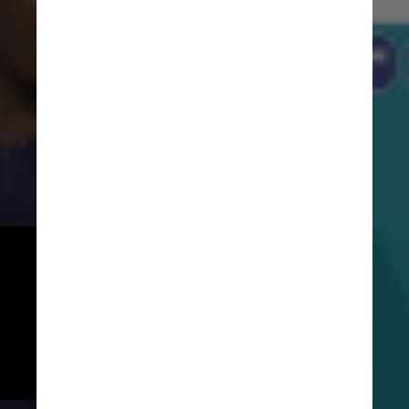
No dia seguinte deste ocorrido, 
o meio-campista Paul Pogba, 
repetiu o português e retirou 
uma garrafa da cerveja 
Heineken da frente de seu 
rosto - também em coletiva