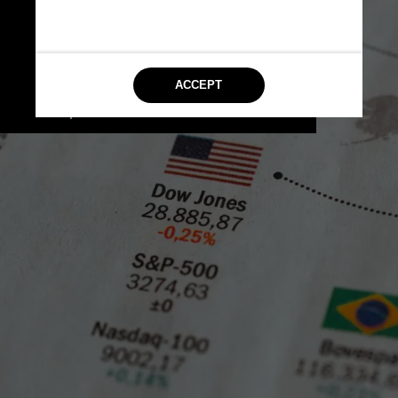
para a Coca-Cola, pois as 
ações da companhia 
despencaram mais de 1,6% 
— um prejuízo estimado de 
 US$ 5 bilhões