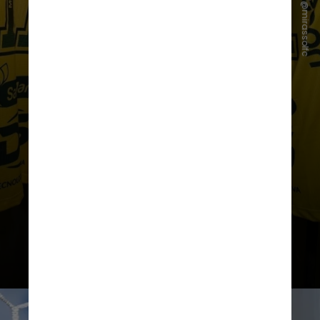
Instagram/@mirassolfc
de Bodo também contou com uma
motivação simbólica vinda do
Brasil. O
Mirassol
respondeu com
um vídeo desejando boa sorte ao
Bodo/Glimt, em tom bem-
humorado