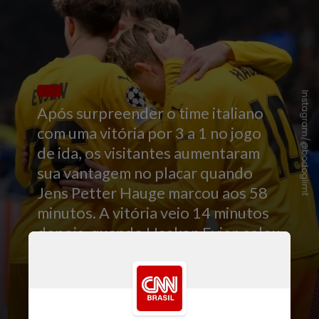
Instagram/@bodoglimt
Após surpreender o time italiano
com uma vitória por 3 a 1 no jogo
de ida, os visitantes aumentaram
sua vantagem no placar quando
Jens Petter Hauge marcou aos 58
minutos. A vitória veio 14 minutos
depois, quando Haakon Evjen selou
a classificação para as oitavas de
final