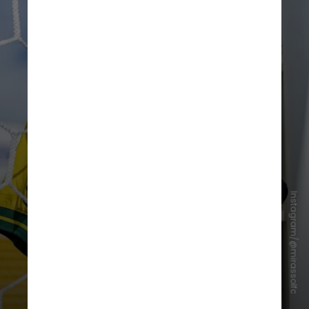
Instagram/@mirassolfc
A troca de mensagens entre as
equipes, que usam uniforme
predominantemente amarelo,
rapidamente ganhou repercussão
entre os internautas