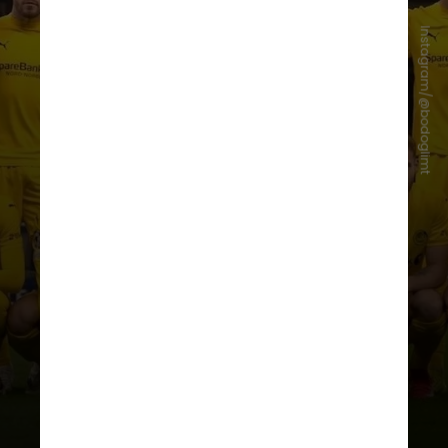
Instagram/@bodoglimt
Antes da bola rolar em Milão, o
atacante Jens Petter Hauge
mandou um recado para o Mirassol