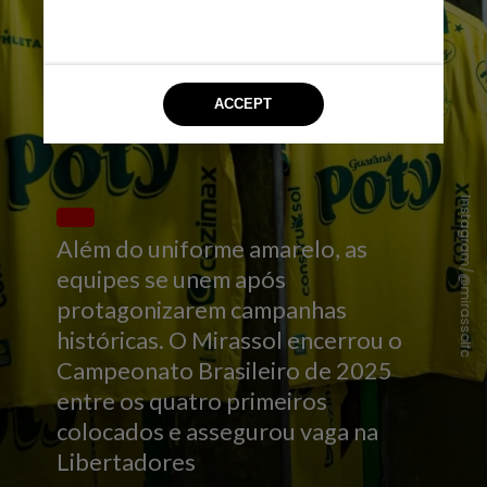
Instagram/@mirassolfc
Além do uniforme amarelo, as
equipes se unem após
protagonizarem campanhas
históricas. O Mirassol encerrou o
Campeonato Brasileiro de 2025
entre os quatro primeiros
colocados e assegurou vaga na
Libertadores