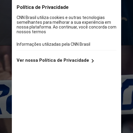
O time celeste terá pela frente
quatro competições ao longo do
ano que se iniciou nesta segunda-
feira (1º)