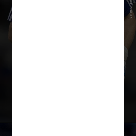
FOTO/STAFF IMAGES
Será o retorno do Cruzeiro para
competições continentais depois
de três anos. A última disputa foi a
Copa Libertadores de 2019