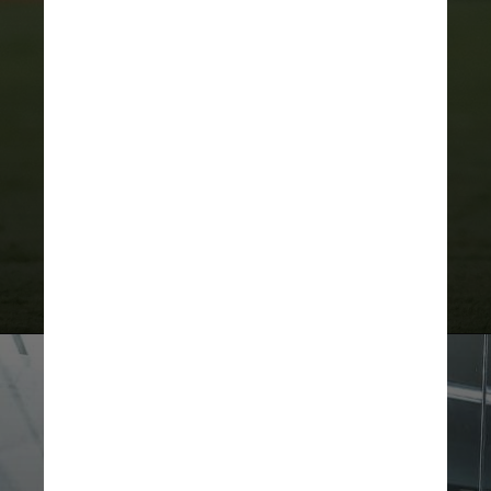
A pré-temporada começa na
próxima sexta-feira (5). É a data
marcada para a reapresentação do
grupo na Toca da Raposa II, em Belo
Horizonte