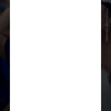
FOTO/FLICKR CRUZEIRO
Além da disputa do Campeonato
Mineiro, Copa do Brasil e
Campeonato Brasileiro, o time terá
pela frente também a Copa Sul-