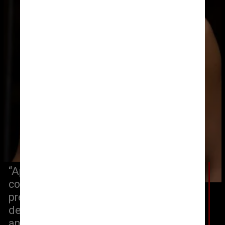
“Após um forte relacionamento 
colaborativo com a Maison… A 
premiada atriz inicia um novo capítulo 
de sua jornada com a Louis Vuitton”, 
anunciou a casa de moda em um 