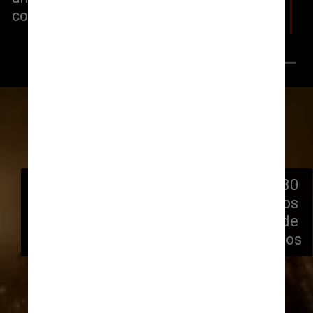
comunicado à imprensa
AP/Reprodução CNN
Padukone apareceu em mais de 30 
filmes, incluindo “Padmaavat”, um dos 
filmes indianos de maior bilheteria de 
todos os tempos