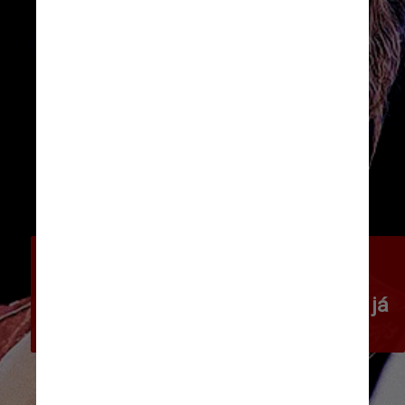
Além de ser fotografada 
regularmente usando roupas e 
bolsas da Louis Vuitton, Padukone já 
desfilou para a marca