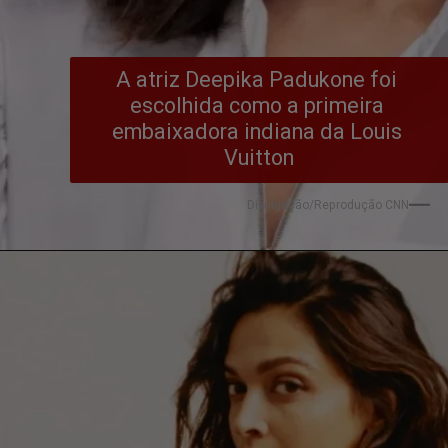
A atriz Deepika Padukone foi 
escolhida como a primeira 
embaixadora indiana da Louis 
Vuitton
Divulgação/Reprodução CNN