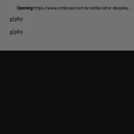
Opening
https://www.cnnbrasil.com.br/estilo/atriz-deepika-padukone-e-a-primeira-embaixadora-indiana-da-louis-vuitton/
giphy
giphy