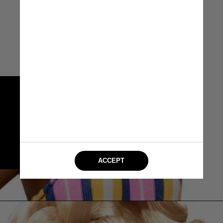
Segundo a chefe da marca, Lisa 
McKnight, as crianças devem ser 
incentivadas a brincar com 
bonecas que não se parecem 
com elas para ajudá-las a 
“entender e celebrar a inclusão”