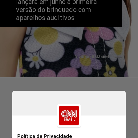
lançará em junho a primeira 
versão do brinquedo com 
aparelhos auditivos
DivulgaçãoMattel