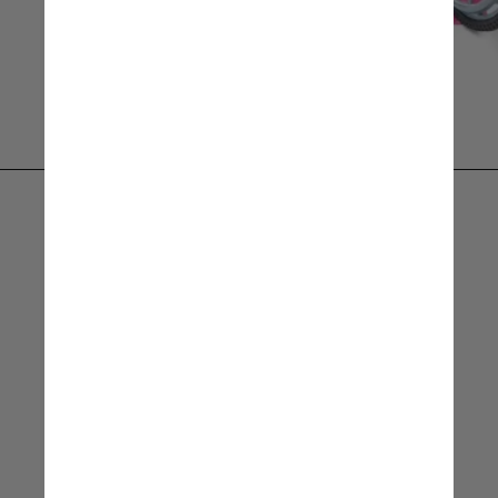
DivulgaçãoMattel