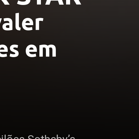
ler 
es em 