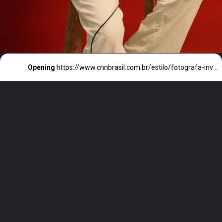
Opening
https://www.cnnbrasil.com.br/estilo/fotografa-inverte-papeis-em-ensaio-para-desafiar-as-nocoes-do-olhar-masculino/