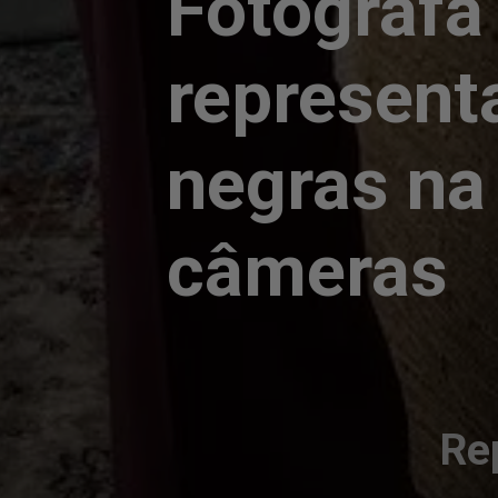
Fotógrafa 
represent
negras na 
câmeras
Re