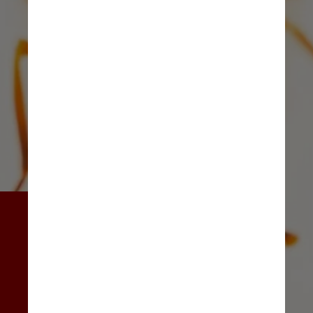
Ele visitou zoológicos, 
aquários e centros de 
reabilitação e registrou os 
animais individuais contra um 
pano de fundo branco ou 
preto genérico — assim como 