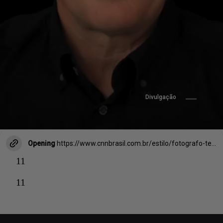
Divulgação
Opening
https://www.cnnbrasil.com.br/estilo/fotografo-tem-como-missao-capturar-imagens-de-20-mil-especies-de-animais/
11
11