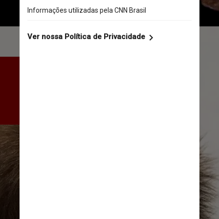
Ele tinha visto a vida 
selvagem diminuindo, mas 
sentiu que o público não 
estava interessado