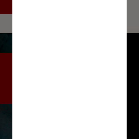
uma típica sessão de estúdio
A resposta foi realmente 
enorme: Sartore tem mais de 
1,6 milhão de seguidores no 
Instagram e uma série best-
seller de livros Photo Ark