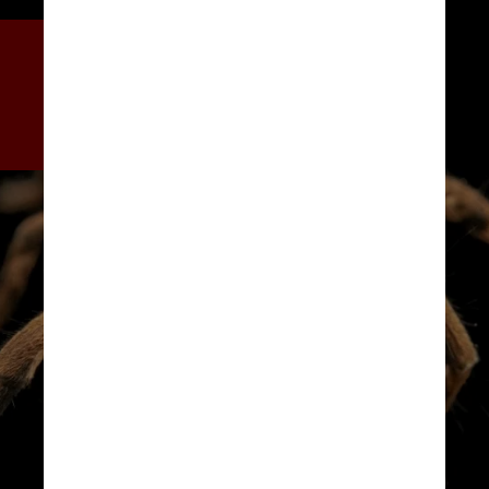
Sartore pensou em uma nova 
maneira de envolver as 
pessoas e, então, começou a 
tirar fotos da vida selvagem